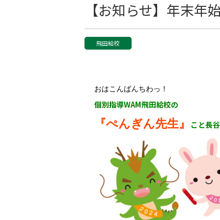
【お知らせ】年末年
飛田給校
おはこんばんちわっ！
個別指導WAM飛田給校の
『ぺんぎん先生』
こと長谷