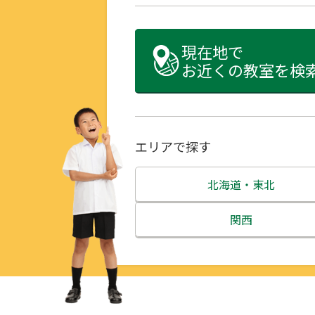
現在地で
お近くの教室を検
エリアで探す
北海道・東北
北海道
関西
青森県
三重県
岩手県
滋賀県