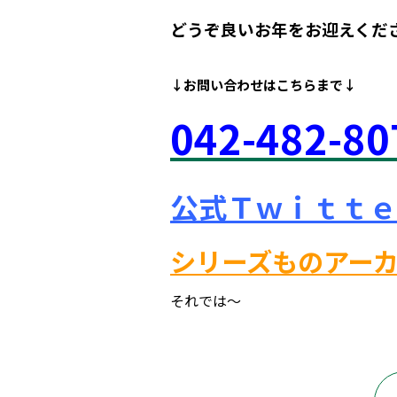
どうぞ良いお年をお迎えくだ
↓お問い合わせは
こちらまで↓
042
-48
2-80
公式Ｔｗｉｔｔｅ
シリーズものアー
それでは～
府中市 調布市 三鷹市 世田谷区 稲城市 飛田給 武蔵野台 西調布 白糸台 塾 個別指導 進学 補習 定期試験 テスト 調布中 第五中 第六中 第二中 飛田給小 第三小 南白糸台小 小柳小 大学 受験 予備校 個別塾 高校生 都立 高校 調布北 府中東 府中 芦花 若葉総合 上石原 下石原 押立 大学 指定校 長谷川嘉俊 電通大 外大 電気通信大学 