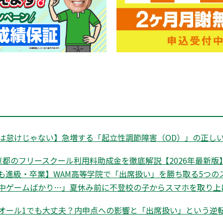
は怠けじゃない】急増する「起立性調節障害（OD）」の正しい
都のフリースクール利用料助成金を徹底解説【2026年最新版】|
も進級・卒業】WAM高等学院で「出席扱い」を勝ち取る5つの
中ゲームばかり…」夏休み前に不登校の子からスマホを取り上
オール1でも大丈夫？内申点への影響と「出席扱い」という逆転