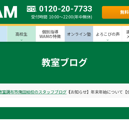
0120-20-7733
無料
受付時間 10:00～22:00(年中無休)
個別指導
高校生
オンライン塾
よろこびの声
WAMの特徴
教室ブログ
教室
調布市
飛田給校のスタッフブログ
【お知らせ】年末年始について【