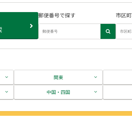
郵便番号で探す
市区町
索
関東
茨城県
中国・四国
栃木県
鳥取県
群馬県
島根県