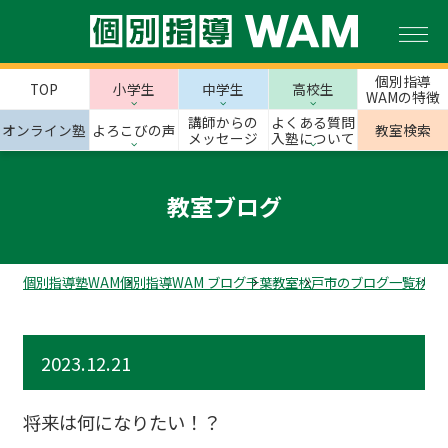
個別指導
TOP
小学生
中学生
高校生
WAMの特徴
講師からの
よくある質問
オンライン塾
よろこびの声
教室検索
メッセージ
入塾について
教室ブログ
個別指導塾WAM
個別指導WAM ブログ
千葉教室
松戸市のブログ一覧
秋山
2023.12.21
将来は何になりたい！？