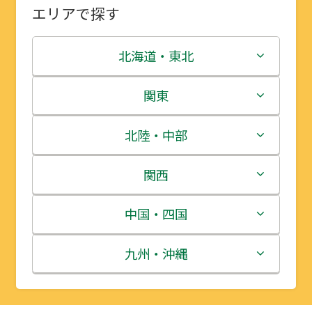
エリアで探す
北海道・東北
北海道
関東
青森県
茨城県
北陸・中部
岩手県
栃木県
新潟県
関西
宮城県
群馬県
富山県
三重県
中国・四国
秋田県
埼玉県
石川県
滋賀県
鳥取県
九州・沖縄
山形県
千葉県
福井県
京都府
島根県
福岡県