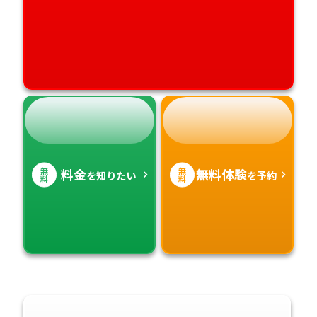
無
無
料金
無料体験
を知りたい
を予約
料
料