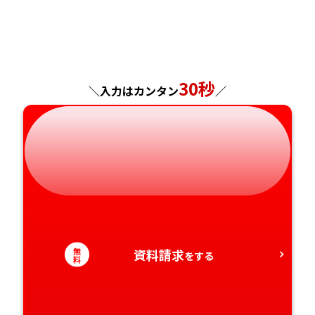
福島県
東京都
山梨県
大阪府
岡山県
佐賀県
神奈川県
長野県
兵庫県
広島県
長崎県
30秒
＼入力はカンタン
／
岐阜県
奈良県
山口県
熊本県
静岡県
和歌山県
徳島県
大分県
愛知県
香川県
宮崎県
愛媛県
鹿児島県
高知県
沖縄県
無
資料請求
をする
料