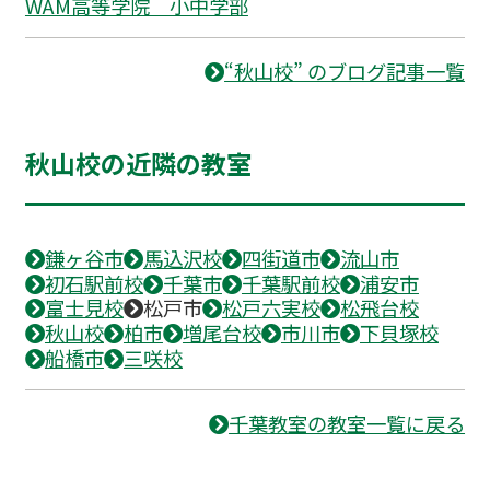
WAM高等学院 小中学部
“秋山校” のブログ記事一覧
秋山校の近隣の教室
鎌ヶ谷市
馬込沢校
四街道市
流山市
初石駅前校
千葉市
千葉駅前校
浦安市
富士見校
松戸市
松戸六実校
松飛台校
秋山校
柏市
増尾台校
市川市
下貝塚校
船橋市
三咲校
千葉教室の教室一覧に戻る