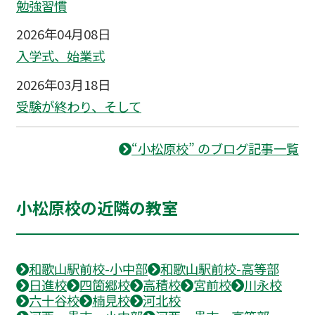
勉強習慣
2026年04月08日
入学式、始業式
2026年03月18日
受験が終わり、そして
“小松原校” のブログ記事一覧
小松原校の近隣の教室
和歌山駅前校-小中部
和歌山駅前校-高等部
日進校
四箇郷校
高積校
宮前校
川永校
六十谷校
楠見校
河北校