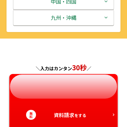
群馬県
富山県
三重県
中国・四国
秋田県
埼玉県
石川県
滋賀県
鳥取県
九州・沖縄
山形県
千葉県
福井県
京都府
島根県
福岡県
福島県
東京都
山梨県
大阪府
岡山県
佐賀県
神奈川県
長野県
兵庫県
広島県
長崎県
30秒
＼入力はカンタン
／
岐阜県
奈良県
山口県
熊本県
静岡県
和歌山県
徳島県
大分県
愛知県
香川県
宮崎県
無
資料請求
をする
料