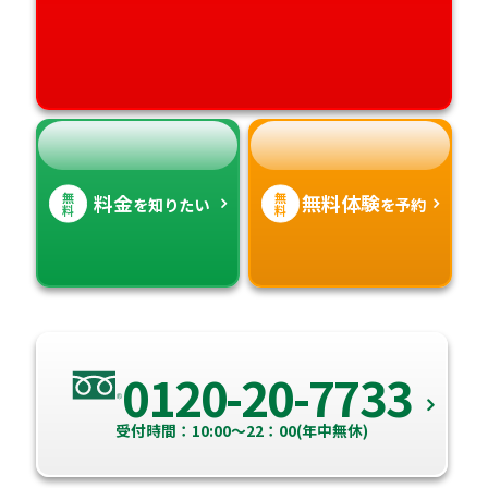
愛媛県
鹿児島県
高知県
沖縄県
無
無
料金
無料体験
を知りたい
を予約
料
料
0120-20-7733
受付時間：10:00～22：00(年中無休)