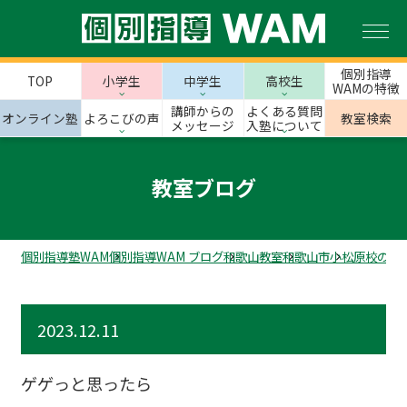
個別指導
TOP
小学生
中学生
高校生
WAMの特徴
講師からの
よくある質問
オンライン塾
よろこびの声
教室検索
メッセージ
入塾について
教室ブログ
個別指導塾WAM
個別指導WAM ブログ
和歌山教室
和歌山市
小松原校のス
2023.12.11
ゲゲっと思ったら