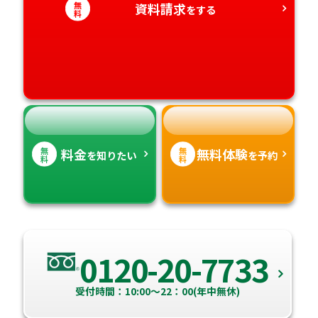
無
資料請求
をする
愛知県
料
香川県
宮崎県
愛媛県
鹿児島県
高知県
沖縄県
無
無
料金
無料体験
を知りたい
を予約
料
料
0120-20-7733
受付時間：10:00～22：00(年中無休)