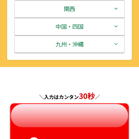
岩手県
栃木県
新潟県
関西
宮城県
群馬県
富山県
三重県
中国・四国
秋田県
埼玉県
石川県
滋賀県
鳥取県
九州・沖縄
山形県
千葉県
福井県
京都府
島根県
福岡県
福島県
東京都
山梨県
大阪府
岡山県
佐賀県
神奈川県
長野県
30秒
兵庫県
広島県
長崎県
＼入力はカンタン
／
岐阜県
奈良県
山口県
熊本県
静岡県
和歌山県
徳島県
大分県