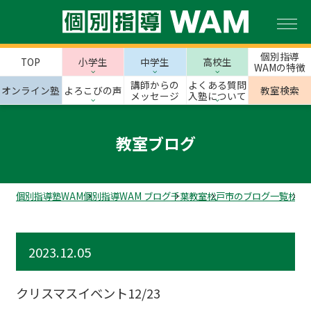
個別指導
TOP
小学生
中学生
高校生
WAMの特徴
講師からの
よくある質問
オンライン塾
よろこびの声
教室検索
メッセージ
入塾について
教室ブログ
個別指導塾WAM
個別指導WAM ブログ
千葉教室
松戸市のブログ一覧
松飛
2023.12.05
クリスマスイベント12/23