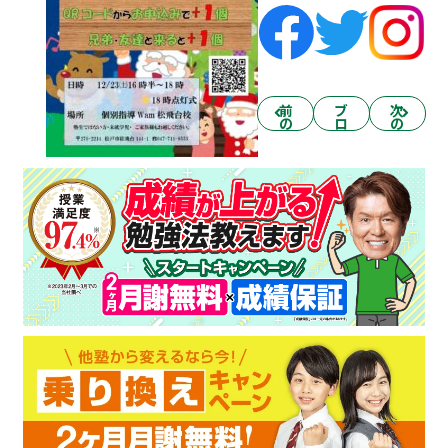
前
ブ
次
の
ロ
の
記
グ
記
事
一
事
へ
覧
へ
へ