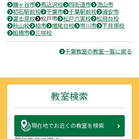
鎌ヶ谷市
馬込沢校
四街道市
流山市
初石駅前校
千葉市
千葉駅前校
浦安市
富士見校
松戸市
松戸六実校
松飛台校
秋山校
柏市
増尾台校
市川市
下貝塚校
船橋市
三咲校
千葉教室の教室一覧に戻る
教室検索
現在地で
お近くの教室を検索