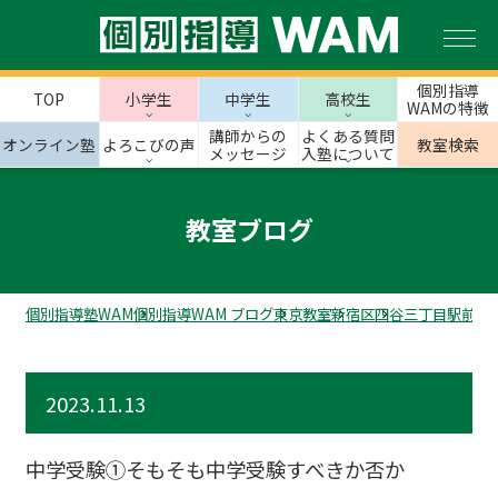
個別指導
TOP
小学生
中学生
高校生
WAMの特徴
講師からの
よくある質問
オンライン塾
よろこびの声
教室検索
メッセージ
入塾について
教室ブログ
個別指導塾WAM
個別指導WAM ブログ
東京教室
新宿区
四谷三丁目駅前校
2023.11.13
中学受験①そもそも中学受験すべきか否か