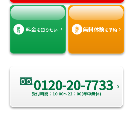
無
無
料金
無料体験
を知りたい
を予約
料
料
0120-20-7733
受付時間：10:00～22：00(年中無休)