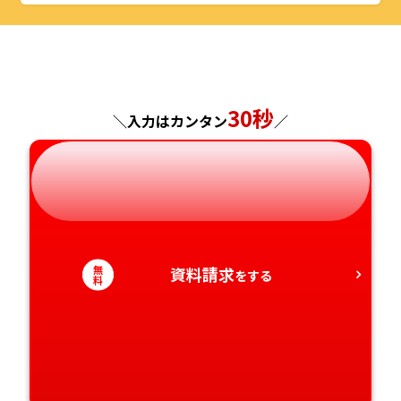
山形県
千葉県
福井県
京都府
島根県
福岡県
福島県
東京都
山梨県
大阪府
岡山県
佐賀県
神奈川県
長野県
兵庫県
広島県
長崎県
30秒
＼入力はカンタン
／
岐阜県
奈良県
山口県
熊本県
静岡県
和歌山県
徳島県
大分県
愛知県
香川県
宮崎県
無
資料請求
をする
料
愛媛県
鹿児島県
高知県
沖縄県