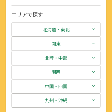
エリアで探す
北海道・東北
北海道
関東
青森県
茨城県
北陸・中部
岩手県
栃木県
新潟県
関西
宮城県
群馬県
富山県
三重県
中国・四国
秋田県
埼玉県
石川県
滋賀県
鳥取県
九州・沖縄