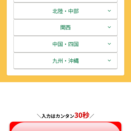
青森県
茨城県
北陸・中部
岩手県
栃木県
新潟県
関西
宮城県
群馬県
富山県
三重県
中国・四国
秋田県
埼玉県
石川県
滋賀県
鳥取県
九州・沖縄
山形県
千葉県
福井県
京都府
島根県
福岡県
福島県
東京都
山梨県
大阪府
岡山県
佐賀県
神奈川県
長野県
兵庫県
広島県
長崎県
30秒
＼入力はカンタン
／
岐阜県
奈良県
山口県
熊本県