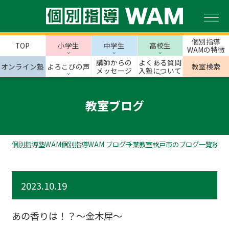
個別指導
TOP
小学生
中学生
高校生
WAMの特徴
講師からの
よくある質問
オンライン塾
よろこびの声
教室検索
メッセージ
入塾について
教室ブログ
個別指導塾WAM
個別指導WAM ブログ
千葉教室
松戸市のブログ一覧
秋山
2023.10.19
あの香りは！？～金木犀～