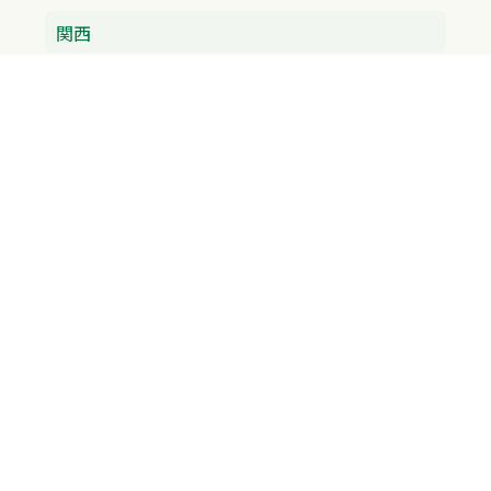
関西
兵庫県
大阪府
京都府
奈良県
滋賀県
三重県
和歌山県
中国・四国
広島県
香川県
愛媛県
徳島県
九州・沖縄
福岡県
佐賀県
長崎県
熊本県
沖縄県