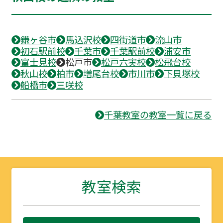
鎌ヶ谷市
馬込沢校
四街道市
流山市
初石駅前校
千葉市
千葉駅前校
浦安市
富士見校
松戸市
松戸六実校
松飛台校
秋山校
柏市
増尾台校
市川市
下貝塚校
船橋市
三咲校
千葉教室の教室一覧に戻る
教室検索