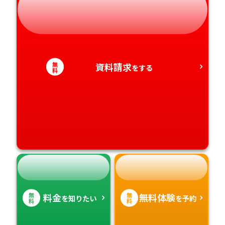
静岡県
和歌山県
徳島県
大分県
愛知県
香川県
宮崎県
無
資料請求
をする
料
愛媛県
鹿児島県
高知県
沖縄県
無
無
料金
無料体験
を知りたい
を予約
料
料