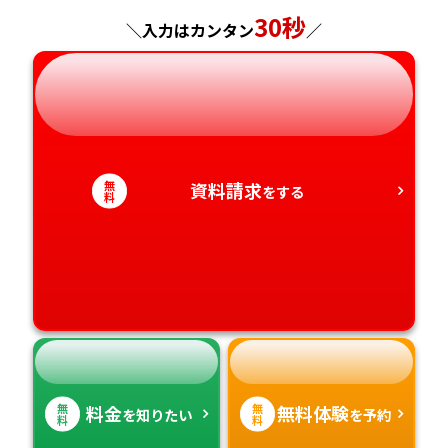
神奈川県
長野県
兵庫県
広島県
長崎県
30秒
＼入力はカンタン
／
岐阜県
奈良県
山口県
熊本県
静岡県
和歌山県
徳島県
大分県
愛知県
香川県
宮崎県
無
資料請求
をする
料
愛媛県
鹿児島県
高知県
沖縄県
無
無
料金
無料体験
を知りたい
を予約
料
料