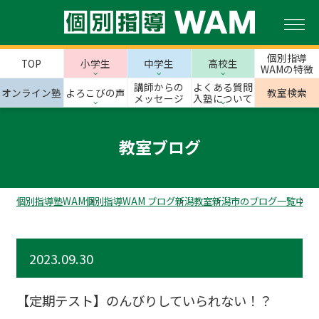
個別指導
TOP
小学生
中学生
高校生
WAMの特徴
講師からの
よくある質問
オンライン塾
よろこびの声
教室検索
メッセージ
入塾について
教室ブログ
個別指導塾WAM
個別指導WAM ブログ
新潟教室
新潟市のブログ一覧
中山
2023.09.30
【定期テスト】のんびりしていられない！？