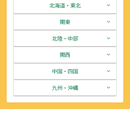
北海道・東北
北海道
関東
青森県
茨城県
北陸・中部
岩手県
栃木県
新潟県
関西
宮城県
群馬県
富山県
三重県
中国・四国
秋田県
埼玉県
石川県
滋賀県
鳥取県
九州・沖縄
山形県
千葉県
福井県
京都府
島根県
福岡県
福島県
東京都
山梨県
大阪府
岡山県
佐賀県