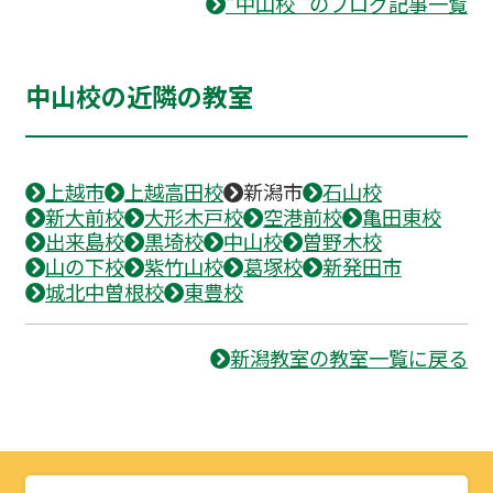
“中山校” のブログ記事一覧
中山校の近隣の教室
上越市
上越高田校
新潟市
石山校
新大前校
大形木戸校
空港前校
亀田東校
出来島校
黒埼校
中山校
曽野木校
山の下校
紫竹山校
葛塚校
新発田市
城北中曽根校
東豊校
新潟教室の教室一覧に戻る