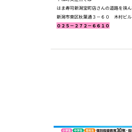
はま寿司新潟宝町店さんの道路を挟ん
新潟市東区秋葉通３－６０ 木村ビル
０２５－２７２－６６１０