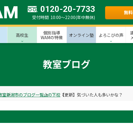
0120-20-7733
無料
受付時間 10:00～22:00(年中無休)
個別指導
高校生
オンライン塾
よろこびの声
WAMの特徴
教室ブログ
教室
新潟市のブログ一覧
山の下校
【更新】気づいた人も多いかな？