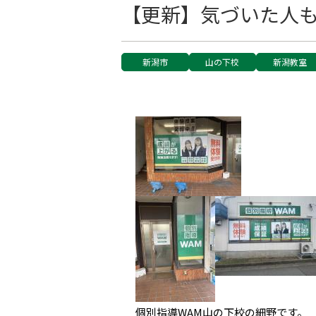
【更新】気づいた人
新潟市
山の下校
新潟教室
個別指導WAM山の下校の細野です。