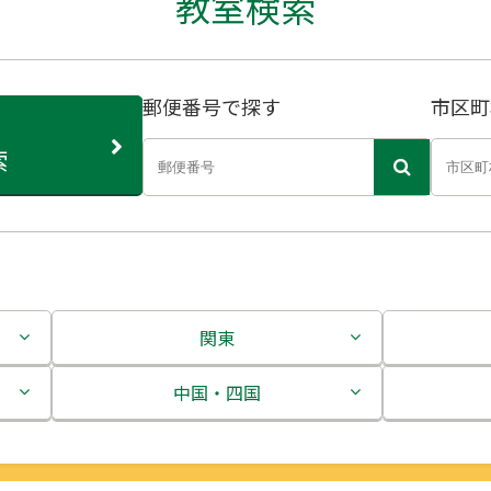
教室検索
郵便番号で探す
市区町
索
関東
茨城県
中国・四国
栃木県
鳥取県