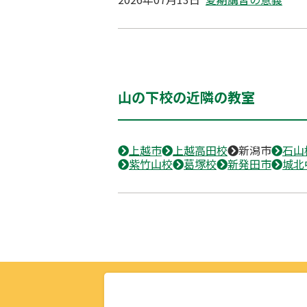
山の下校の近隣の教室
上越市
上越高田校
新潟市
石山
紫竹山校
葛塚校
新発田市
城北