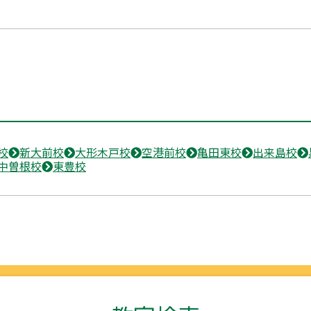
校
新大前校
大形木戸校
空港前校
亀田東校
出来島校
中曽根校
東豊校