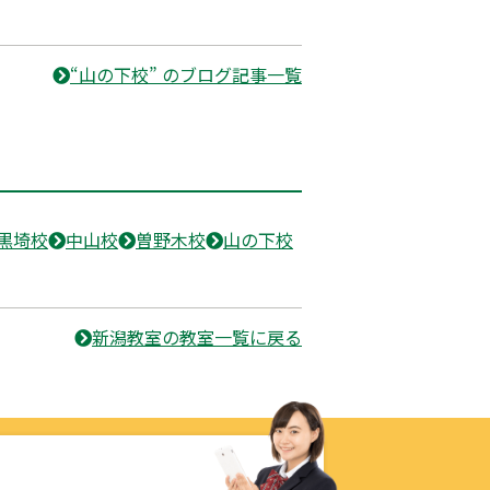
“山の下校” のブログ記事一覧
黒埼校
中山校
曽野木校
山の下校
新潟教室の教室一覧に戻る