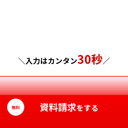
群馬県
島根県
埼玉県
岡山県
千葉県
広島県
東京都
山口県
30秒
神奈川県
徳島県
＼入力はカンタン
／
香川県
愛媛県
高知県
資料請求
をする
無料