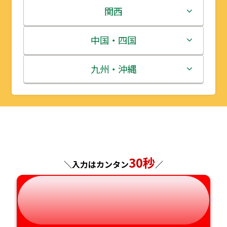
岩手県
栃木県
新潟県
関西
宮城県
群馬県
富山県
三重県
中国・四国
秋田県
埼玉県
石川県
滋賀県
鳥取県
九州・沖縄
山形県
千葉県
福井県
京都府
島根県
福岡県
福島県
東京都
山梨県
大阪府
岡山県
佐賀県
神奈川県
長野県
兵庫県
広島県
長崎県
30秒
＼入力はカンタン
／
岐阜県
奈良県
山口県
熊本県
静岡県
和歌山県
徳島県
大分県