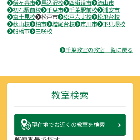
鎌ヶ谷市
馬込沢校
四街道市
流山市
初石駅前校
千葉市
千葉駅前校
浦安市
富士見校
松戸市
松戸六実校
松飛台校
秋山校
柏市
増尾台校
市川市
下貝塚校
船橋市
三咲校
千葉教室の教室一覧に戻る
教室検索
現在地で
お近くの教室を検索
郵便番号で探す