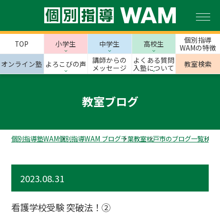
個別指導
TOP
小学生
中学生
高校生
WAMの特徴
講師からの
よくある質問
オンライン塾
よろこびの声
教室検索
メッセージ
入塾について
教室ブログ
個別指導塾WAM
個別指導WAM ブログ
千葉教室
松戸市のブログ一覧
秋山
2023.08.31
看護学校受験 突破法！➁