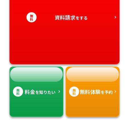
愛知県
香川県
宮崎県
無
資料請求
をする
料
愛媛県
鹿児島県
高知県
沖縄県
無
無
料金
無料体験
を知りたい
を予約
料
料