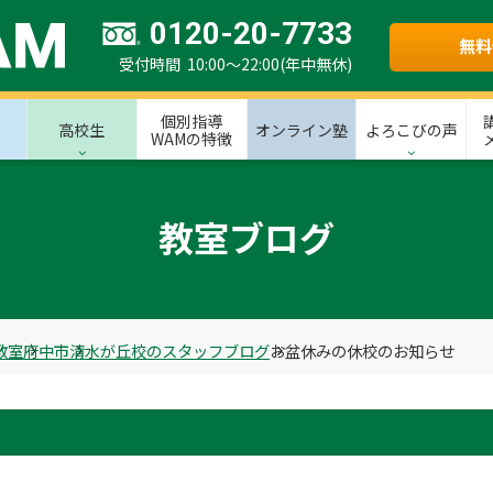
0120-20-7733
無料
受付時間 10:00～22:00(年中無休)
個別指導
高校生
オンライン塾
よろこびの声
WAMの特徴
教室ブログ
教室
府中市
清水が丘校のスタッフブログ
お盆休みの休校のお知らせ