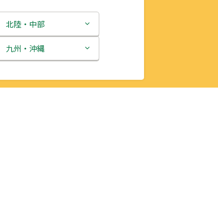
北陸・中部
新潟県
九州・沖縄
富山県
福岡県
石川県
佐賀県
福井県
長崎県
山梨県
熊本県
長野県
大分県
岐阜県
宮崎県
静岡県
鹿児島県