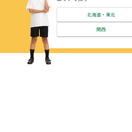
北海道・東北
北海道
関西
青森県
三重県
岩手県
滋賀県
宮城県
京都府
秋田県
大阪府
山形県
兵庫県
福島県
奈良県
和歌山県