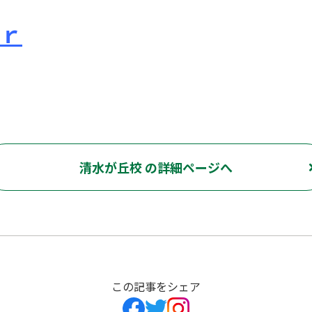
ｒ
東京外国語大学 ピタドリ すらら 数学 英語 理科 社会 勉強の仕方 計画の立て方 プログラミング 英会話
清水が丘校 の詳細ページへ
この記事をシェア