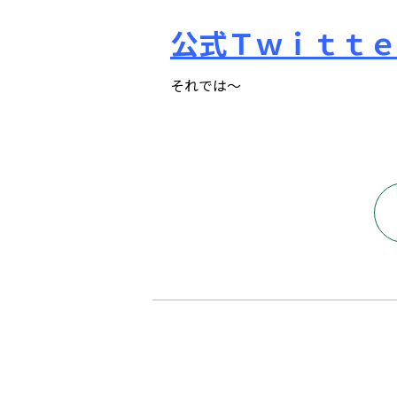
公式Ｔｗｉｔｔｅ
それでは～
府中市 調布市 三鷹市 世田谷区 稲城市 飛田給 武蔵野台 西調布 白糸台 塾 個別指導 進学 補習 定期試験 テスト 調布中 第五中 第六中 第二中 飛田給小 第三小 南白糸台小 小柳小 大学 受験 予備校 個別塾 高校生 都立 高校 調布北 府中東 府中 芦花 若葉総合 上石原 下石原 押立 大学 指定校 長谷川嘉俊 電通大 外大 電気通信大学 