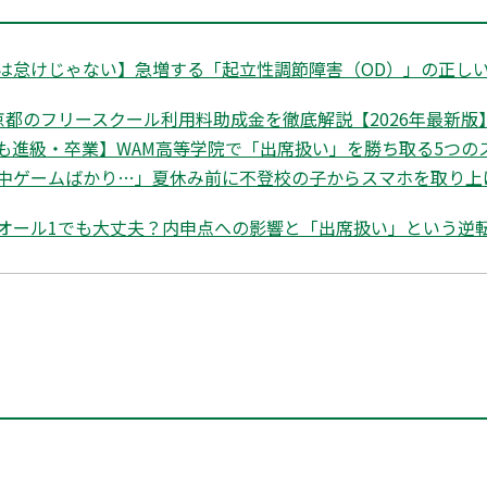
は怠けじゃない】急増する「起立性調節障害（OD）」の正しい
都のフリースクール利用料助成金を徹底解説【2026年最新版】|
も進級・卒業】WAM高等学院で「出席扱い」を勝ち取る5つの
中ゲームばかり…」夏休み前に不登校の子からスマホを取り上
オール1でも大丈夫？内申点への影響と「出席扱い」という逆転