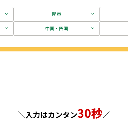
関東
茨城県
中国・四国
栃木県
鳥取県
群馬県
島根県
埼玉県
岡山県
千葉県
広島県
東京都
山口県
30秒
神奈川県
徳島県
＼入力はカンタン
／
香川県