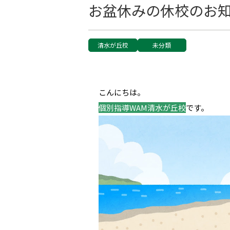
お盆休みの休校のお
清水が丘校
未分類
こんにちは。
個別指導WAM清水が丘校
です。