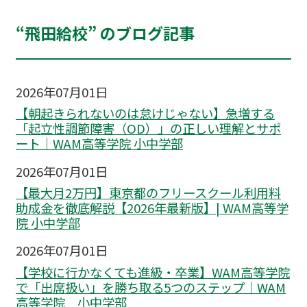
“飛田給校” のブログ記事
2026年07月01日
【朝起きられないのは怠けじゃない】急増する
「起立性調節障害（OD）」の正しい理解とサポ
ート｜WAM高等学院 小中学部
2026年07月01日
【最大月2万円】東京都のフリースクール利用料
助成金を徹底解説【2026年最新版】| WAM高等学
院 小中学部
2026年07月01日
【学校に行かなくても進級・卒業】WAM高等学院
で「出席扱い」を勝ち取る5つのステップ｜WAM
高等学院 小中学部