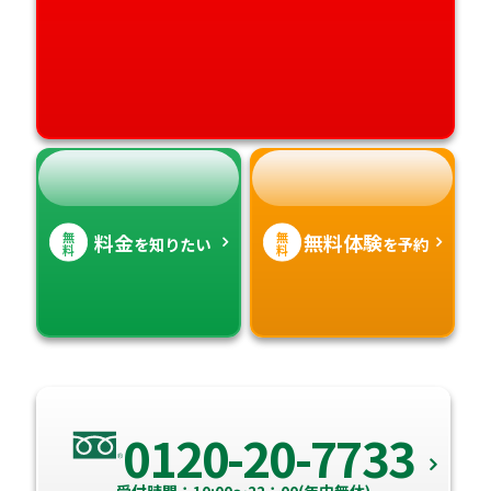
高知県
沖縄県
無
無
料金
無料体験
を知りたい
を予約
料
料
0120-20-7733
受付時間：10:00～22：00(年中無休)