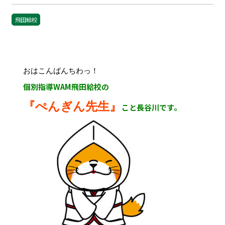
飛田給校
おはこんばんちわっ！
個別指導WAM飛田給校の
『ぺんぎん先生』
こと長谷川です。