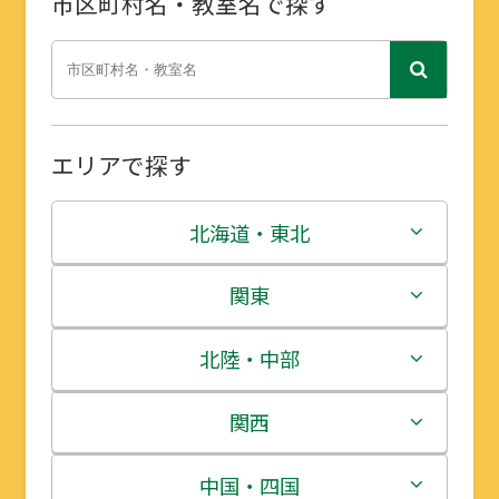
市区町村名・教室名で探す
エリアで探す
北海道・東北
北海道
関東
青森県
茨城県
北陸・中部
岩手県
栃木県
新潟県
関西
宮城県
群馬県
富山県
三重県
中国・四国