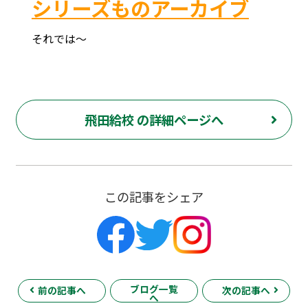
シリーズものアーカイブ
それでは～
府中市 調布市 三鷹市 世田谷区 稲城市 飛田給 武蔵野台 西調布 白糸台 塾 個別指導 進学 補習 定期試験 テスト 調布中 第五中 第六中 第二中 飛田給小 第三小 南白糸台小 小柳小 大学 受験 予備校 個別塾 高校生 都立 高校 調布北 府中東 府中 芦花 若葉総合 上石原 下石原 押立 大学 指定校 長谷川嘉俊 電通大 外大 電気通信大学 東京外国語大学 ピタドリ すらら 数学 英語 理科 社会 勉強の仕方 計画の立て方 プログラミング 英会話
飛田給校 の詳細ページへ
この記事をシェア
ブログ一覧
前の記事へ
次の記事へ
へ