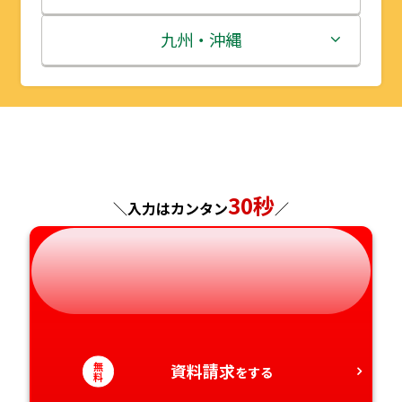
秋田県
埼玉県
石川県
滋賀県
鳥取県
九州・沖縄
山形県
千葉県
福井県
京都府
島根県
福岡県
福島県
東京都
山梨県
大阪府
岡山県
佐賀県
神奈川県
長野県
兵庫県
広島県
長崎県
30秒
＼入力はカンタン
／
岐阜県
奈良県
山口県
熊本県
静岡県
和歌山県
徳島県
大分県
愛知県
香川県
宮崎県
無
資料請求
をする
料
愛媛県
鹿児島県