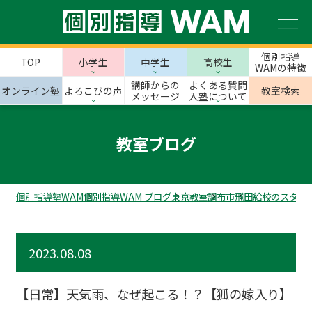
個別指導
TOP
小学生
中学生
高校生
WAMの特徴
講師からの
よくある質問
オンライン塾
よろこびの声
教室検索
メッセージ
入塾について
教室ブログ
個別指導塾WAM
個別指導WAM ブログ
東京教室
調布市
飛田給校のスタッ
2023.08.08
【日常】天気雨、なぜ起こる！？【狐の嫁入り】