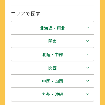
エリアで探す
北海道・東北
北海道
関東
青森県
茨城県
北陸・中部
岩手県
栃木県
新潟県
関西
宮城県
群馬県
富山県
三重県
中国・四国
秋田県
埼玉県
石川県
滋賀県
鳥取県
九州・沖縄