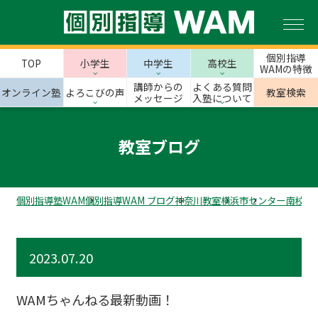
個別指導
TOP
小学生
中学生
高校生
WAMの特徴
講師からの
よくある質問
オンライン塾
よろこびの声
教室検索
メッセージ
入塾について
教室ブログ
個別指導塾WAM
個別指導WAM ブログ
神奈川教室
横浜市
センター南校の
2023.07.20
WAMちゃんねる最新動画！