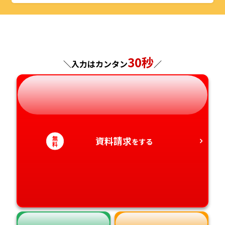
山形県
千葉県
福井県
京都府
島根県
福岡県
福島県
東京都
山梨県
大阪府
岡山県
佐賀県
神奈川県
長野県
兵庫県
広島県
30秒
長崎県
＼入力はカンタン
／
岐阜県
奈良県
山口県
熊本県
静岡県
和歌山県
徳島県
大分県
無
資料請求
愛知県
をする
香川県
宮崎県
料
愛媛県
鹿児島県
高知県
沖縄県