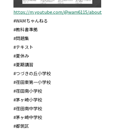
https://m.youtube.com/@wam6115/about
#WAMちゃんねる
#教科書準拠
#問題集
#テキスト
#夏休み
#夏期講習
#つづきの丘小学校
#荏田東第一小学校
#荏田南小学校
#茅ヶ崎小学校
#荏田南中学校
#茅ヶ崎中学校
#都筑区