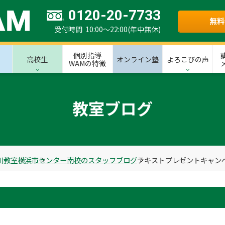
0120-20-7733
無料
受付時間 10:00～22:00(年中無休)
個別指導
高校生
オンライン塾
よろこびの声
WAMの特徴
教室ブログ
川教室
横浜市
センター南校のスタッフブログ
テキストプレゼントキャンペ