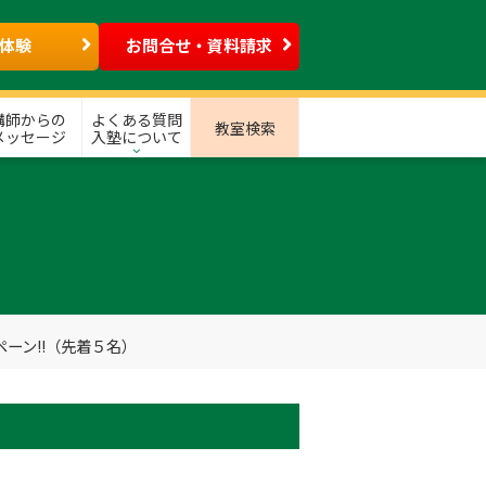
体験
お問合せ・資料請求
講師からの
よくある質問
教室検索
メッセージ
入塾について
ーン!!（先着５名）