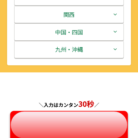
岩手県
栃木県
新潟県
関西
宮城県
群馬県
富山県
三重県
中国・四国
秋田県
埼玉県
石川県
滋賀県
鳥取県
九州・沖縄
山形県
千葉県
福井県
京都府
島根県
福岡県
福島県
東京都
山梨県
大阪府
岡山県
佐賀県
神奈川県
長野県
兵庫県
広島県
長崎県
30秒
＼入力はカンタン
／
岐阜県
奈良県
山口県
熊本県
静岡県
和歌山県
徳島県
大分県