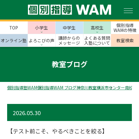
個別指導
TOP
小学生
中学生
高校生
WAMの特徴
講師からの
よくある質問
オンライン塾
よろこびの声
教室検索
メッセージ
入塾について
教室ブログ
個別指導塾WAM
個別指導WAM ブログ
神奈川教室
横浜市
センター南校の
2026.05.30
【テスト前こそ、やるべきことを絞る】