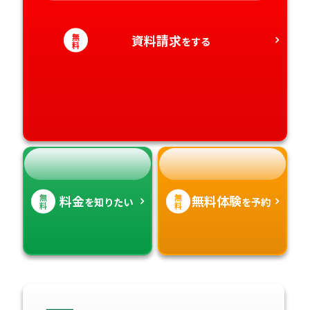
愛知県
香川県
宮崎県
無
資料請求
をする
料
愛媛県
鹿児島県
高知県
沖縄県
無
無
料金
無料体験
を知りたい
を予約
料
料