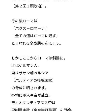
（第２回３頭政治）。
その後ローマは
「パクス＝ロマーナ」
「全ての道はローマに通ず」
と言われる全盛期を迎えます。
しかしここからローマは斜陽に。
北はゲルマン人、
東はササン朝ペルシア
（パルティアの後継国家）
の脅威に晒されます。
各地に軍人皇帝が乱立。
ディオクレティアヌス帝は
専制君主政（皇帝崇拝強要）を開始。