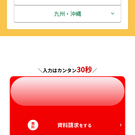
秋田県
埼玉県
石川県
滋賀県
鳥取県
九州・沖縄
山形県
千葉県
福井県
京都府
島根県
福岡県
福島県
東京都
山梨県
大阪府
岡山県
佐賀県
神奈川県
長野県
兵庫県
広島県
長崎県
30秒
＼入力はカンタン
／
岐阜県
奈良県
山口県
熊本県
静岡県
和歌山県
徳島県
大分県
愛知県
香川県
宮崎県
無
資料請求
をする
料
愛媛県
鹿児島県