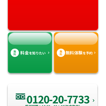
高知県
沖縄県
無
無
料金
無料体験
を知りたい
を予約
料
料
0120-20-7733