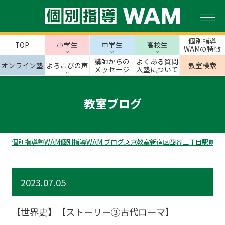
個別指導
TOP
小学生
中学生
高校生
WAMの特徴
講師からの
よくある質問
オンライン塾
よろこびの声
教室検索
メッセージ
入塾について
教室ブログ
個別指導塾WAM
個別指導WAM ブログ
東京教室
新宿区
四谷三丁目駅前校
2023.07.05
【世界史】【ストーリー③古代ローマ】