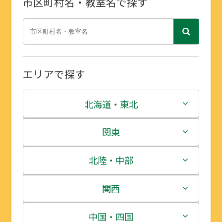
市区町村名・教室名で探す
エリアで探す
北海道・東北
北海道
関東
青森県
茨城県
北陸・中部
岩手県
栃木県
新潟県
関西
宮城県
群馬県
富山県
三重県
中国・四国