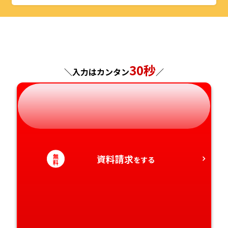
山形県
千葉県
福井県
京都府
島根県
福岡県
福島県
東京都
山梨県
大阪府
岡山県
佐賀県
神奈川県
長野県
兵庫県
広島県
長崎県
30秒
＼入力はカンタン
／
岐阜県
奈良県
山口県
熊本県
静岡県
和歌山県
徳島県
大分県
愛知県
香川県
宮崎県
無
資料請求
をする
料
愛媛県
鹿児島県
高知県
沖縄県