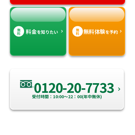
無
無
料金
無料体験
を知りたい
を予約
料
料
0120-20-7733
受付時間：10:00～22：00(年中無休)