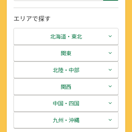
エリアで探す
北海道・東北
北海道
関東
青森県
茨城県
北陸・中部
岩手県
栃木県
新潟県
関西
宮城県
群馬県
富山県
三重県
中国・四国
秋田県
埼玉県
石川県
滋賀県
鳥取県
九州・沖縄