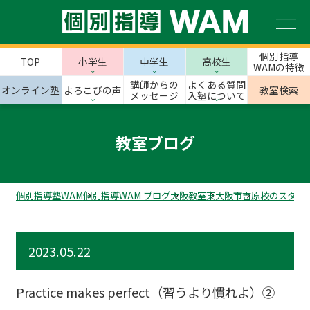
個別指導
TOP
小学生
中学生
高校生
WAMの特徴
講師からの
よくある質問
オンライン塾
よろこびの声
教室検索
メッセージ
入塾について
教室ブログ
個別指導塾WAM
個別指導WAM ブログ
大阪教室
東大阪市
吉原校のスタッ
2023.05.22
Practice makes perfect（習うより慣れよ）②