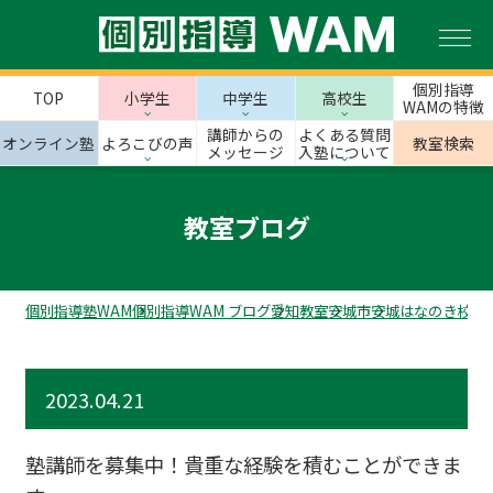
個別指導
TOP
小学生
中学生
高校生
WAMの特徴
講師からの
よくある質問
オンライン塾
よろこびの声
教室検索
メッセージ
入塾について
教室ブログ
個別指導塾WAM
個別指導WAM ブログ
愛知教室
安城市
安城はなのき校の
2023.04.21
塾講師を募集中！貴重な経験を積むことができま