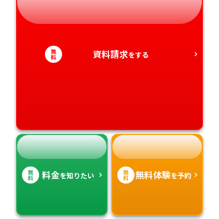
静岡県
和歌山県
徳島県
大分県
愛知県
香川県
宮崎県
無
資料請求
をする
料
愛媛県
鹿児島県
高知県
沖縄県
無
無
料金
無料体験
を知りたい
を予約
料
料