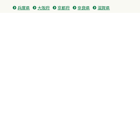
兵庫県
大阪府
京都府
奈良県
滋賀県
三重県
和歌山県
中国・四国
広島県
香川県
愛媛県
徳島県
九州・沖縄
福岡県
佐賀県
長崎県
熊本県
沖縄県
プライバシーポリシー
H.M.GROUP
WAMからのお知らせ
サイトマップ