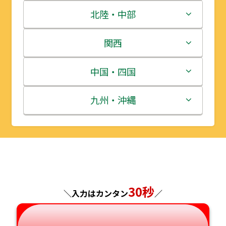
青森県
茨城県
北陸・中部
岩手県
栃木県
新潟県
関西
宮城県
群馬県
富山県
三重県
中国・四国
秋田県
埼玉県
石川県
滋賀県
鳥取県
九州・沖縄
山形県
千葉県
福井県
京都府
島根県
福岡県
福島県
東京都
山梨県
大阪府
岡山県
佐賀県
神奈川県
長野県
兵庫県
広島県
長崎県
30秒
＼入力はカンタン
／
岐阜県
奈良県
山口県
熊本県