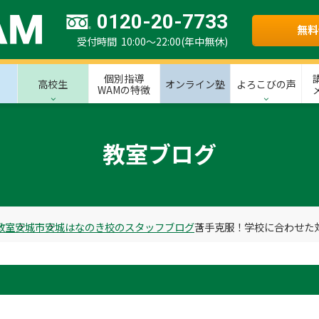
0120-20-7733
無料
受付時間 10:00～22:00(年中無休)
個別指導
高校生
オンライン塾
よろこびの声
WAMの特徴
教室ブログ
教室
安城市
安城はなのき校のスタッフブログ
苦手克服！学校に合わせた