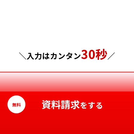
埼玉県
岡山県
千葉県
広島県
東京都
山口県
30秒
神奈川県
徳島県
＼入力はカンタン
／
香川県
愛媛県
高知県
資料請求
をする
無料