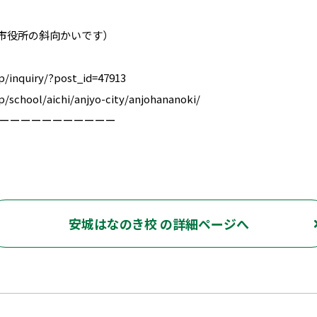
）
城市役所の斜向かいです）
nquiry/?post_id=47913
hool/aichi/anjyo-city/anjohananoki/
ーーーーーーーーーーー
安城はなのき校 の詳細ページへ