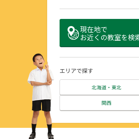
現在地で
お近くの教室を検
エリアで探す
北海道・東北
北海道
関西
青森県
三重県
岩手県
滋賀県