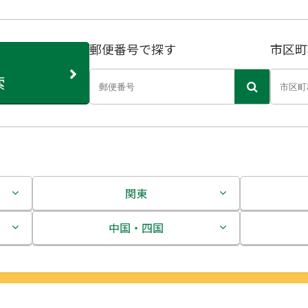
郵便番号で探す
市区町
索
関東
茨城県
中国・四国
栃木県
鳥取県
群馬県
島根県