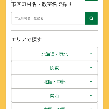
市区町村名・教室名で探す
エリアで探す
北海道・東北
北海道
関東
青森県
茨城県
北陸・中部
岩手県
栃木県
新潟県
関西
宮城県
群馬県
富山県
三重県