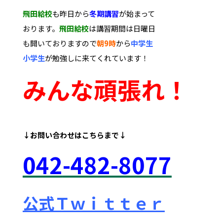
飛田給校
も昨日から
冬期講習
が始まって
おります。
飛田給校
は講習期間は日曜日
も開いておりますので
朝9時
から
中学生
小学生
が勉強しに来てくれています！
みんな
頑張れ！
↓お問い合わせは
こちらまで↓
042
-48
2-8077
公式Ｔｗｉｔｔｅｒ