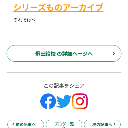
シリーズものアーカイブ
それでは～
府中市 調布市 三鷹市 世田谷区 稲城市 飛田給 武蔵野台 西調布 白糸台 塾 個別指導 進学 補習 定期試験 テスト 調布中 第五中 第六中 第二中 飛田給小 第三小 南白糸台小 小柳小 大学 受験 予備校 個別塾 高校生 都立 高校 調布北 府中東 府中 芦花 若葉総合 上石原 下石原 押立 大学 指定校 長谷川嘉俊 電通大 外大 電気通信大学 東京外国語大学 ピタドリ すらら 数学 英語 理科 社会 勉強の仕方 計画の立て方 プログラミング 英会話
飛田給校 の詳細ページへ
この記事をシェア
ブログ一覧
前の記事へ
次の記事へ
へ