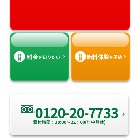
高知県
沖縄県
無
無
料金
無料体験
を知りたい
を予約
料
料
0120-20-7733
受付時間：10:00～22：00(年中無休)