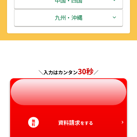
中国・四国
秋田県
埼玉県
石川県
滋賀県
鳥取県
九州・沖縄
山形県
千葉県
福井県
京都府
島根県
福岡県
福島県
東京都
山梨県
大阪府
岡山県
佐賀県
神奈川県
長野県
兵庫県
広島県
長崎県
30秒
＼入力はカンタン
／
岐阜県
奈良県
山口県
熊本県
静岡県
和歌山県
徳島県
大分県
愛知県
香川県
宮崎県
無
資料請求
をする
料
愛媛県
鹿児島県