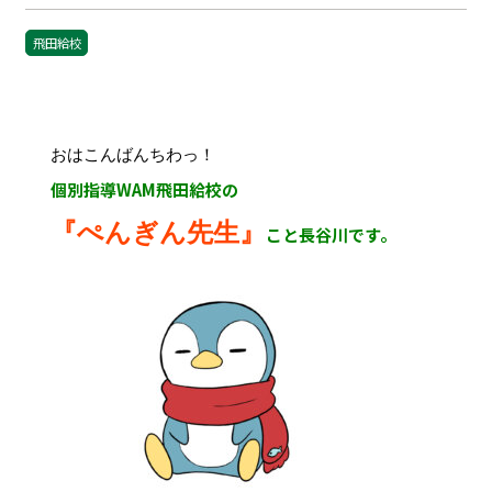
飛田給校
おはこんばんちわっ！
個別指導WAM飛田給校の
『ぺんぎん先生』
こと長谷川です。