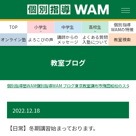
個別指導
TOP
小学生
中学生
高校生
WAMの特徴
講師からの
よくある質問
オンライン塾
よろこびの声
教室検索
メッセージ
入塾について
教室ブログ
個別指導塾WAM
個別指導WAM ブログ
東京教室
調布市
飛田給校のスタッ
2022.12.18
【日常】冬期講習始まっております。