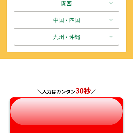
岩手県
栃木県
新潟県
関西
宮城県
群馬県
富山県
三重県
中国・四国
秋田県
埼玉県
石川県
滋賀県
鳥取県
九州・沖縄
山形県
千葉県
福井県
京都府
島根県
福岡県
福島県
東京都
山梨県
大阪府
岡山県
佐賀県
神奈川県
長野県
兵庫県
広島県
長崎県
30秒
＼入力はカンタン
／
岐阜県
奈良県
山口県
熊本県
静岡県
和歌山県
徳島県
大分県