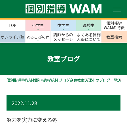
個別指導
TOP
小学生
中学生
高校生
WAMの特徴
講師からの
よくある質問
オンライン塾
よろこびの声
教室検索
メッセージ
入塾について
教室ブログ
個別指導塾WAM
個別指導WAM ブログ
奈良教室
天理市のブログ一覧
天理
2022.11.28
努力を実力に変える冬