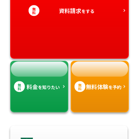
愛知県
香川県
宮崎県
無
資料請求
をする
料
愛媛県
鹿児島県
高知県
沖縄県
無
無
料金
無料体験
を知りたい
を予約
料
料