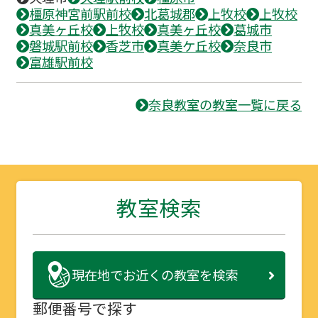
橿原神宮前駅前校
北葛城郡
上牧校
上牧校
真美ヶ丘校
上牧校
真美ヶ丘校
葛城市
磐城駅前校
香芝市
真美ケ丘校
奈良市
富雄駅前校
奈良教室の教室一覧に戻る
教室検索
現在地で
お近くの教室を検索
郵便番号で探す