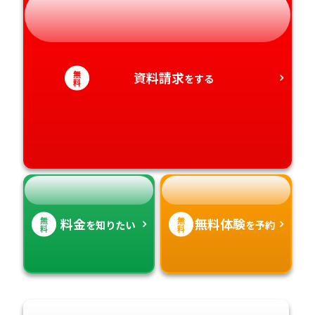
岐阜県
奈良県
山口県
熊本県
静岡県
和歌山県
徳島県
大分県
無
資料請求
をする
愛知県
香川県
料
宮崎県
愛媛県
鹿児島県
高知県
沖縄県
無
無
料金
無料体験
を知りたい
を予約
料
料