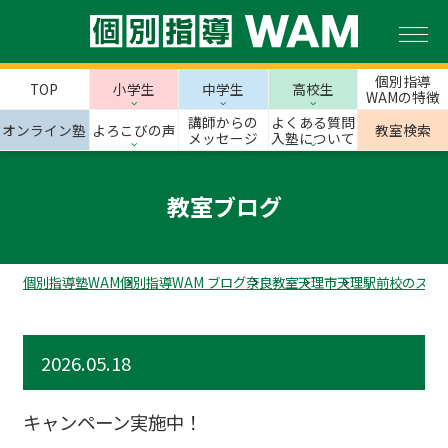
個別指導
TOP
小学生
中学生
高校生
WAMの特徴
講師からの
よくある質問
オンライン塾
よろこびの声
教室検索
メッセージ
入塾について
教室ブログ
個別指導塾WAM
個別指導WAM ブログ
奈良教室
天理市
天理駅前校のスタ
2026.05.18
キャンペーン実施中！