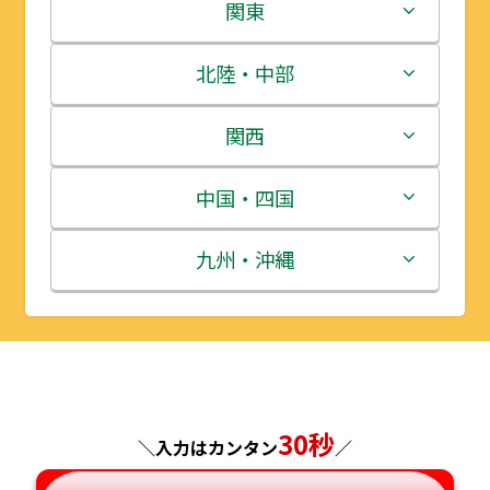
北海道
関東
青森県
茨城県
北陸・中部
岩手県
栃木県
新潟県
関西
宮城県
群馬県
富山県
三重県
中国・四国
秋田県
埼玉県
石川県
滋賀県
鳥取県
九州・沖縄
山形県
千葉県
福井県
京都府
島根県
福岡県
福島県
東京都
山梨県
大阪府
岡山県
佐賀県
神奈川県
長野県
兵庫県
30秒
広島県
長崎県
＼入力はカンタン
／