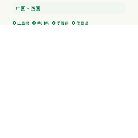
中国・四国
広島県
香川県
愛媛県
徳島県
九州・沖縄
福岡県
佐賀県
長崎県
熊本県
沖縄県
プライバシーポリシー
H.M.GROUP
WAMからのお知らせ
サイトマップ
自習室利用申込
成績保証制度 利用申込
Copyright © 2023 Whole Ability Making WAM. All Rights Reserved.