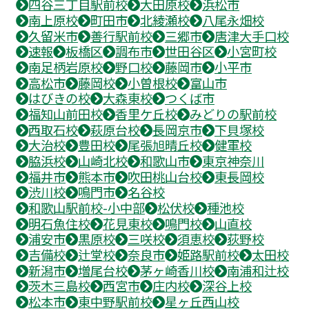
四谷三丁目駅前校
大田原校
浜松市
南上原校
町田市
北綾瀬校
八尾永畑校
久留米市
善行駅前校
三郷市
唐津大手口校
速報
板橋区
調布市
世田谷区
小宮町校
南足柄岩原校
野口校
藤岡市
小平市
高松市
藤岡校
小曽根校
富山市
はびきの校
大森東校
つくば市
福知山前田校
香里ケ丘校
みどりの駅前校
西取石校
萩原台校
長岡京市
下貝塚校
大治校
豊田校
尾張旭晴丘校
健軍校
脇浜校
山崎北校
和歌山市
東京神奈川
福井市
熊本市
吹田桃山台校
東長岡校
渋川校
鳴門市
名谷校
和歌山駅前校-小中部
松伏校
種池校
明石魚住校
花見東校
鳴門校
山直校
浦安市
黒原校
三咲校
須恵校
荻野校
吉備校
辻堂校
奈良市
姫路駅前校
太田校
新潟市
増尾台校
茅ヶ崎香川校
南浦和辻校
茨木三島校
西宮市
庄内校
深谷上校
松本市
東中野駅前校
星ヶ丘西山校