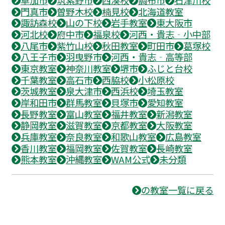
門真市
曽野木校
楠見校
北海道教室
諏訪森校
山の下校
岩手教室
東大阪市
河北校
府中市
福泉校
河西・貴志‐小中部
八尾市
紫竹山校
秋田教室
町田市
葛塚校
八王子市
羽曳野市
河西・貴志‐高等部
東京教室
神奈川教室
堺市
ふじと台校
千葉教室
高石市
西脇校
小松原校
茨城教室
泉大津市
西浜校
埼玉教室
岸和田市
群馬教室
貝塚市
愛知教室
長野教室
富山教室
福井教室
新潟教室
静岡教室
滋賀教室
京都教室
大阪教室
兵庫教室
奈良教室
和歌山教室
広島教室
香川教室
福岡教室
佐賀教室
長崎教室
熊本教室
沖縄教室
WAM公式
未分類
の教室一覧に戻る