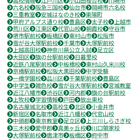
高校情報
江戸川区
小山田桜台校
川崎市
六名校
阪急三国校
仙台市
岡崎市六名校
三重教室
安城はなのき校
東陽町
甲府アルプス通り校
豊島区
太子校
上越市
荒川区
江東区
代官山校
朝霞校
守谷市
堺市駅前校
板橋区
東村山市
松阪市
雪が谷大塚駅前校
千葉市
大塚駅前校
上越高田校
神奈川県公立入試
足立区
大田区
旗の台駅前校
日暮里校
近鉄八尾駅前校
中板橋校
東村山久米川校
京橋駅前校
松阪大黒田校
中学受験
一橋学園校
品川区
千葉駅前校
豊島区
中学生
雑色校
雪が谷大塚駅前校
宮城教室
近江八幡市
渋谷区
河内郡
旗の台駅前校
上牧校
学習情報
戸田
放出東校
名古屋城北校
高校生
北区
小金井市
新宿区
名取市
近江八幡校
代官山校
中頭郡
東京教室
足立区
上三川しらさぎ校
三木校
愛甲郡
真美ヶ丘校
川口領家校
大塚駅前校
唐津市
板橋区
府中市