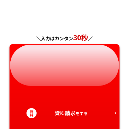
福島県
東京都
山梨県
大阪府
岡山県
佐賀県
神奈川県
長野県
兵庫県
広島県
長崎県
岐阜県
30秒
奈良県
山口県
熊本県
＼入力はカンタン
／
静岡県
和歌山県
徳島県
大分県
愛知県
香川県
宮崎県
愛媛県
鹿児島県
高知県
沖縄県
無
資料請求
をする
料