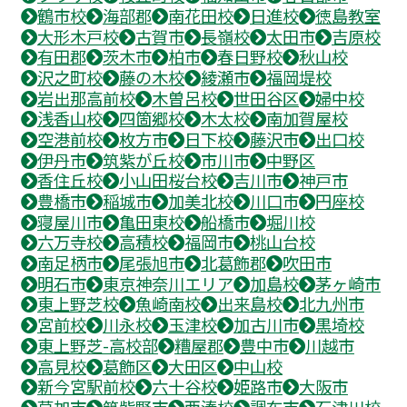
鶴市校
海部郡
南花田校
日進校
徳島教室
大形木戸校
古賀市
長嶺校
太田市
吉原校
有田郡
茨木市
柏市
春日野校
秋山校
沢之町校
藤の木校
綾瀬市
福岡堤校
岩出那高前校
木曽呂校
世田谷区
婦中校
浅香山校
四箇郷校
木太校
南加賀屋校
空港前校
枚方市
日下校
藤沢市
出口校
伊丹市
筑紫が丘校
市川市
中野区
香住丘校
小山田桜台校
吉川市
神戸市
豊橋市
稲城市
加美北校
川口市
円座校
寝屋川市
亀田東校
船橋市
堀川校
六万寺校
高積校
福岡市
桃山台校
南足柄市
尾張旭市
北葛飾郡
吹田市
明石市
東京神奈川エリア
加島校
茅ヶ崎市
東上野芝校
魚崎南校
出来島校
北九州市
宮前校
川永校
玉津校
加古川市
黒埼校
東上野芝-高校部
糟屋郡
豊中市
川越市
高見校
葛飾区
大田区
中山校
新今宮駅前校
六十谷校
姫路市
大阪市
草加市
筑紫野市
西湊校
調布市
石津川校