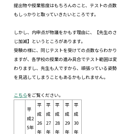
提出物や授業態度はもちろんのこと、テストの点数
もしっかりと取っていきたいところです。
しかし、内申点が物議をかもす理由に、【先生のさ
じ加減】というところがあります。
受験の様に、同じテストを受けての点数ならわかり
ますが、各学校の授業の進み具合でテスト範囲は変
わりますし、先生も人ですから、頑張っている姿勢
を見逃してしまうこともあるかもしれません。
こちら
をご覧ください。
平
平
平
平
平
平
成
成
成
成
成
成2
26
27
28
29
30
5年
年
年
年
年
年