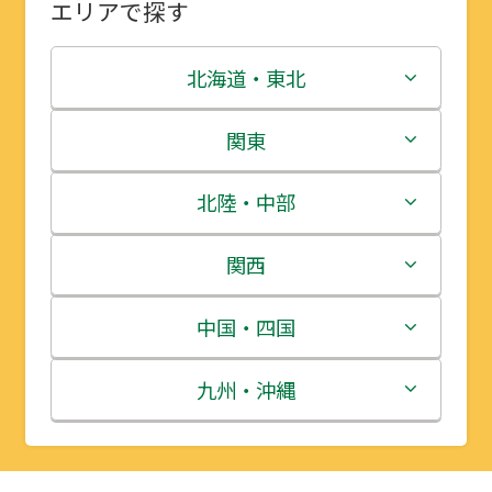
エリアで探す
北海道・東北
北海道
関東
青森県
茨城県
北陸・中部
岩手県
栃木県
新潟県
関西
宮城県
群馬県
富山県
三重県
中国・四国
秋田県
埼玉県
石川県
滋賀県
鳥取県
九州・沖縄
山形県
千葉県
福井県
京都府
島根県
福岡県