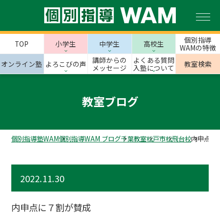
個別指導
TOP
小学生
中学生
高校生
WAMの特徴
講師からの
よくある質問
オンライン塾
よろこびの声
教室検索
メッセージ
入塾について
教室ブログ
個別指導塾WAM
個別指導WAM ブログ
千葉教室
松戸市
松飛台校
内申点に
2022.11.30
内申点に７割が賛成