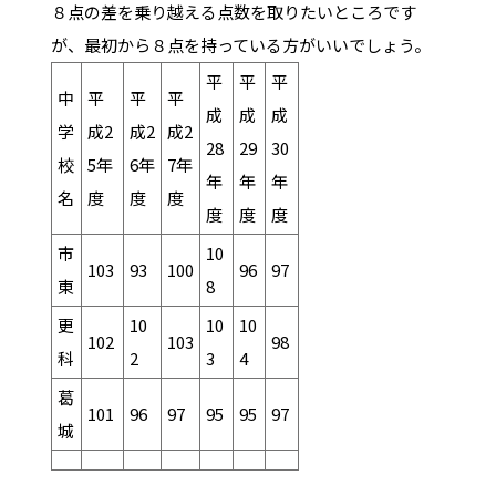
８点の差を乗り越える点数を取りたいところです
が、最初から８点を持っている方がいいでしょう。
平
平
平
中
平
平
平
成
成
成
学
成2
成2
成2
28
29
30
校
5年
6年
7年
年
年
年
名
度
度
度
度
度
度
市
10
103
93
100
96
97
東
8
更
10
10
10
102
103
98
科
2
3
4
葛
101
96
97
95
95
97
城