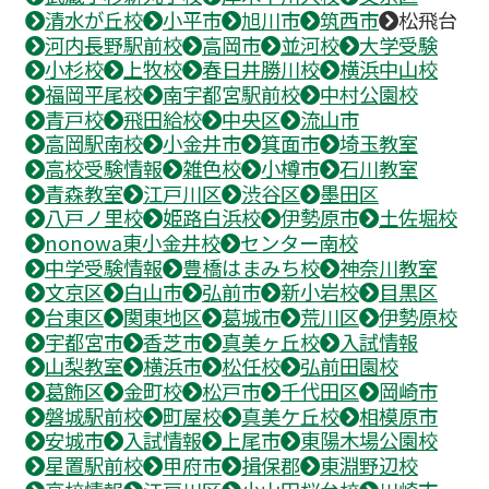
清水が丘校
小平市
旭川市
筑西市
松飛台
河内長野駅前校
高岡市
並河校
大学受験
小杉校
上牧校
春日井勝川校
横浜中山校
福岡平尾校
南宇都宮駅前校
中村公園校
青戸校
飛田給校
中央区
流山市
高岡駅南校
小金井市
箕面市
埼玉教室
高校受験情報
雑色校
小樽市
石川教室
青森教室
江戸川区
渋谷区
墨田区
八戸ノ里校
姫路白浜校
伊勢原市
土佐堀校
nonowa東小金井校
センター南校
中学受験情報
豊橋はまみち校
神奈川教室
文京区
白山市
弘前市
新小岩校
目黒区
台東区
関東地区
葛城市
荒川区
伊勢原校
宇都宮市
香芝市
真美ヶ丘校
入試情報
山梨教室
横浜市
松任校
弘前田園校
葛飾区
金町校
松戸市
千代田区
岡崎市
磐城駅前校
町屋校
真美ケ丘校
相模原市
安城市
入試情報
上尾市
東陽木場公園校
星置駅前校
甲府市
揖保郡
東淵野辺校