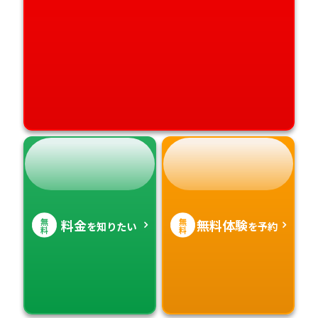
無
無
料金
無料体験
を知りたい
を予約
料
料