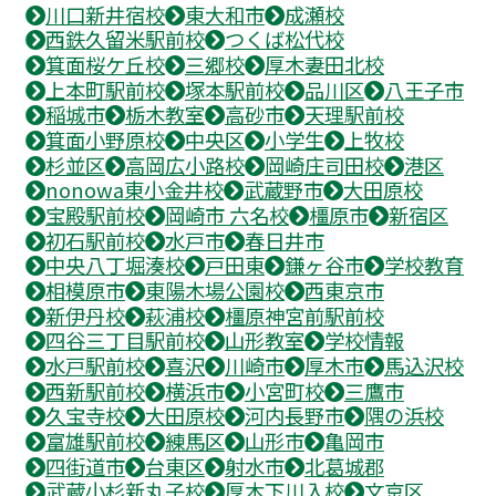
川口新井宿校
東大和市
成瀬校
西鉄久留米駅前校
つくば松代校
箕面桜ケ丘校
三郷校
厚木妻田北校
上本町駅前校
塚本駅前校
品川区
八王子市
稲城市
栃木教室
高砂市
天理駅前校
箕面小野原校
中央区
小学生
上牧校
杉並区
高岡広小路校
岡崎庄司田校
港区
nonowa東小金井校
武蔵野市
大田原校
宝殿駅前校
岡崎市 六名校
橿原市
新宿区
初石駅前校
水戸市
春日井市
中央八丁堀湊校
戸田東
鎌ヶ谷市
学校教育
相模原市
東陽木場公園校
西東京市
新伊丹校
萩浦校
橿原神宮前駅前校
四谷三丁目駅前校
山形教室
学校情報
水戸駅前校
喜沢
川崎市
厚木市
馬込沢校
西新駅前校
横浜市
小宮町校
三鷹市
久宝寺校
大田原校
河内長野市
隅の浜校
富雄駅前校
練馬区
山形市
亀岡市
四街道市
台東区
射水市
北葛城郡
武蔵小杉新丸子校
厚木下川入校
文京区