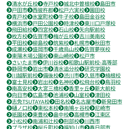
清水が丘校
寺戸校
城北中曽根校
島田市
戸田市
西彼杵郡
松戸六実校
園田校
青戸校
氷室町校
牛子校
島田金谷校
横浜市
戸田公園校
時津校
東川口戸塚校
飛田給校
四宮校
石山校
矢向駅前校
枚方校
佐賀市
梅が丘校
吉川美南校
平田校
柳島校
筑紫校
札幌市
秋田市
成瀬校
盛岡市
千歳烏山校
佐賀夢咲校
東陽木場公園校
東山崎校
松戸市
さいたま市
伊川谷校
和歌山駅前校-高等部
静岡市
岩出市
清水追分校
研究学園校
川越駅前校
備後校
渋川市
久慈市
楠根校
富士見校
岩出校
名神校
松飛台校
鳥羽校
南高安校
大宮三橋校
香里ヶ丘
新大前校
向日市
広島市
池浦校
山室校
津田校
志免TSUTAYA校
田名校
名古屋市
新発田市
樋ノ口校
東松本校
南鳩ヶ谷校
尼崎市
祇園校
東豊校
畠中校
高槻市
江東区
小松校
南浦和辻校
刑部校
川西市
プラザ校
桜丘町校
福知山市
春日部市