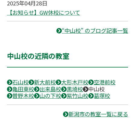
2025年04月28日
【お知らせ】GW休校について
“中山校” のブログ記事一覧
中山校の近隣の教室
石山校
新大前校
大形木戸校
空港前校
亀田東校
出来島校
黒埼校
中山校
曽野木校
山の下校
紫竹山校
葛塚校
新潟市の教室一覧に戻る