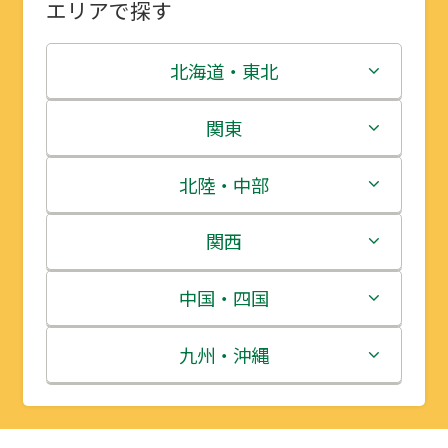
エリアで探す
北海道・東北
北海道
関東
青森県
茨城県
北陸・中部
岩手県
栃木県
新潟県
関西
宮城県
群馬県
富山県
三重県
中国・四国
秋田県
埼玉県
石川県
滋賀県
鳥取県
九州・沖縄
山形県
千葉県
福井県
京都府
島根県
福岡県