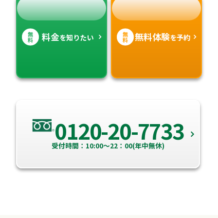
無
無
料金
無料体験
を知りたい
を予約
料
料
0120-20-7733
受付時間：10:00～22：00(年中無休)