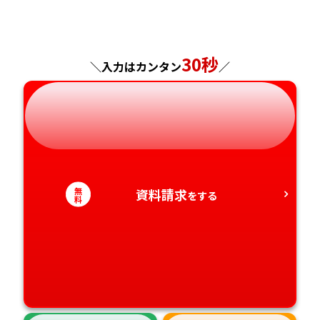
福島県
東京都
山梨県
大阪府
岡山県
佐賀県
神奈川県
長野県
兵庫県
広島県
長崎県
30秒
＼入力はカンタン
／
岐阜県
奈良県
山口県
熊本県
静岡県
和歌山県
徳島県
大分県
愛知県
香川県
宮崎県
無
資料請求
をする
料
愛媛県
鹿児島県
高知県
沖縄県