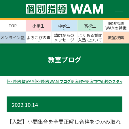
個別指導
TOP
小学生
中学生
高校生
WAMの特徴
講師からの
よくある質問
オンライン塾
よろこびの声
教室検索
メッセージ
入塾について
教室ブログ
個別指導塾WAM
個別指導WAM ブログ
新潟教室
新潟市
中山校のスタッフ
2022.10.14
【入試】小問集合を全問正解し合格をつかみ取れ