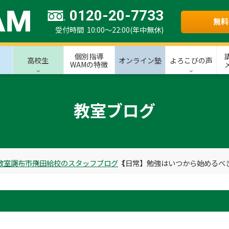
0120-20-7733
無料
受付時間 10:00～22:00(年中無休)
個別指導
高校生
オンライン塾
よろこびの声
WAMの特徴
教室ブログ
教室
調布市
飛田給校のスタッフブログ
【日常】勉強はいつから始めるべ