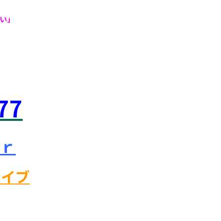
い」
77
ｒ
カイブ
東京外国語大学 ピタドリ すらら 数学 英語 理科 社会 勉強の仕方 計画の立て方 プログラミング 英会話