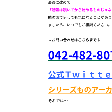
最後に改めて
「勉強は躓いてから始めるものじゃな
勉強面で少しでも気になることがあり
ましたら、いつでもご相談ください。
↓お問い合わせは
こちらまで↓
042
-48
2-80
公式Ｔｗｉｔｔｅ
シリーズものアー
それでは～
府中市 調布市 三鷹市 世田谷区 稲城市 飛田給 武蔵野台 西調布 白糸台 塾 個別指導 進学 補習 定期試験 テスト 調布中 第五中 第六中 第二中 飛田給小 第三小 南白糸台小 小柳小 大学 受験 予備校 個別塾 高校生 都立 高校 調布北 府中東 府中 芦花 若葉総合 上石原 下石原 押立 大学 指定校 長谷川嘉俊 電通大 外大 電気通信大学 