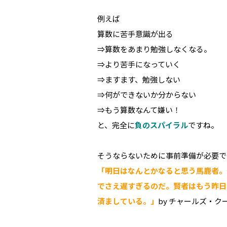
例えば
算数に苦手意識が出る
⇒算数をあまり勉強しなくなる。
⇒より苦手になっていく
⇒ますます、勉強しない
⇒何ができないか分からない
⇒もう算数なんて嫌い！
と、完全に
負のスパイラル
ですね。
そうならないために事前準備が必要で
「明日はなんとかなると思う馬鹿者。
でさえ遅すぎるのだ。賢者はもう
昨日
済ましている。」
by チャールズ・ク