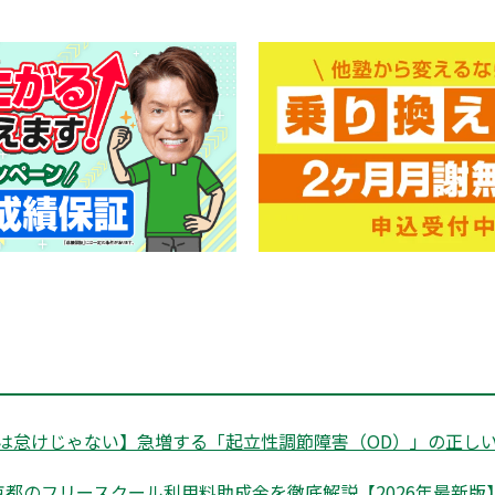
は怠けじゃない】急増する「起立性調節障害（OD）」の正しい
都のフリースクール利用料助成金を徹底解説【2026年最新版】|