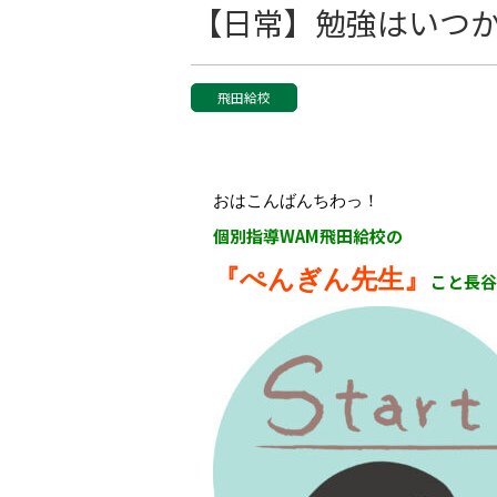
【日常】勉強はいつ
飛田給校
おはこんばんちわっ！
個別指導WAM飛田給校の
『ぺんぎん先生』
こと長谷