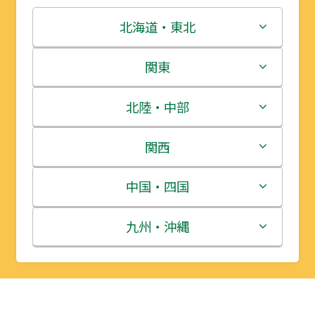
北海道・東北
北海道
関東
青森県
茨城県
北陸・中部
岩手県
栃木県
新潟県
関西
宮城県
群馬県
富山県
三重県
中国・四国
秋田県
埼玉県
石川県
滋賀県
鳥取県
九州・沖縄
山形県
千葉県
福井県
京都府
島根県
福岡県
福島県
東京都
山梨県
大阪府
岡山県
佐賀県