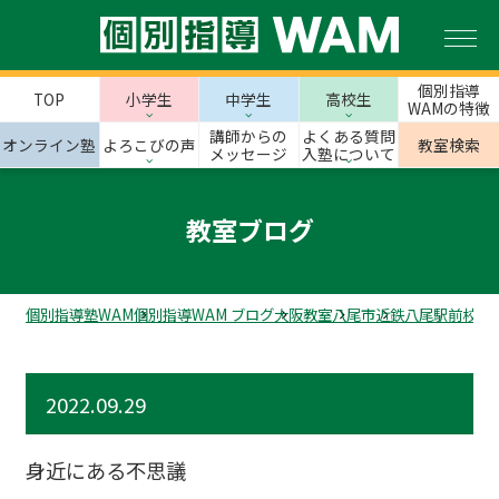
個別指導
TOP
小学生
中学生
高校生
WAMの特徴
講師からの
よくある質問
オンライン塾
よろこびの声
教室検索
メッセージ
入塾について
教室ブログ
個別指導塾WAM
個別指導WAM ブログ
大阪教室
八尾市
近鉄八尾駅前校の
2022.09.29
身近にある不思議