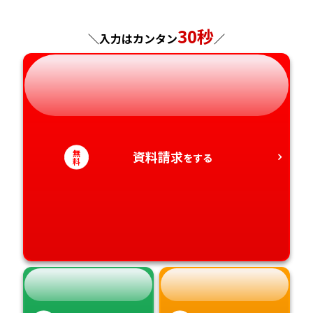
神奈川県
長野県
兵庫県
広島県
長崎県
30秒
＼入力はカンタン
／
岐阜県
奈良県
山口県
熊本県
静岡県
和歌山県
徳島県
大分県
愛知県
香川県
宮崎県
無
資料請求
をする
料
愛媛県
鹿児島県
高知県
沖縄県