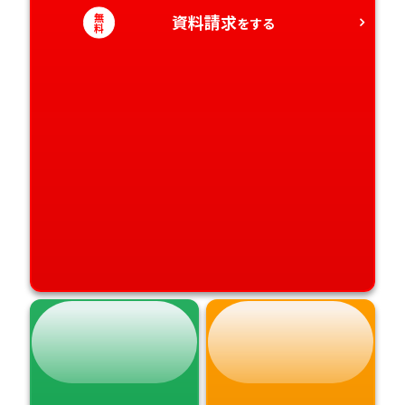
無
資料請求
をする
料