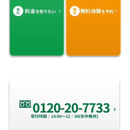
無
無
料金
無料体験
を知りたい
を予約
料
料
0120-20-7733
受付時間：10:00～22：00(年中無休)