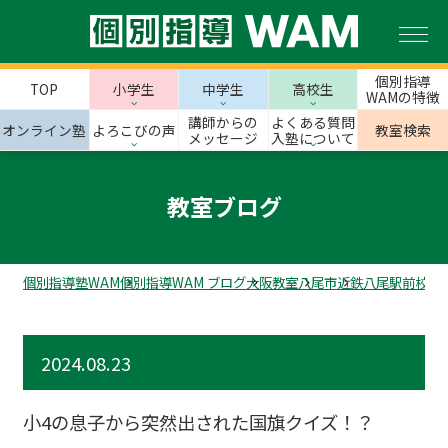
個別指導
TOP
小学生
中学生
高校生
WAMの特徴
講師からの
よくある質問
オンライン塾
よろこびの声
教室検索
メッセージ
入塾について
教室ブログ
個別指導塾WAM
個別指導WAM ブログ
大阪教室
八尾市
近鉄八尾駅前校の
2024.08.23
小4の息子から突然出された国旗クイズ！？