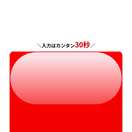
福島県
東京都
山梨県
大阪府
岡山県
佐賀県
神奈川県
長野県
兵庫県
広島県
長崎県
岐阜県
奈良県
山口県
熊本県
30秒
＼入力はカンタン
／
静岡県
和歌山県
徳島県
大分県
愛知県
香川県
宮崎県
愛媛県
鹿児島県
高知県
沖縄県