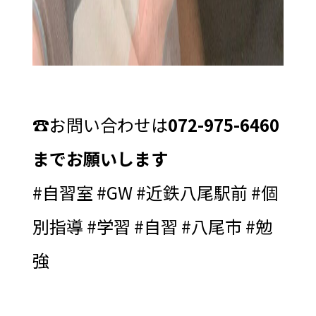
☎️お問い合わせは
072-975-6460
までお願いします
#自習室 #GW #近鉄八尾駅前 #個
別指導 #学習 #自習 #八尾市 #勉
強