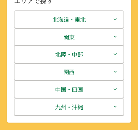
エリアで探す
北海道・東北
北海道
関東
青森県
茨城県
北陸・中部
岩手県
栃木県
新潟県
関西
宮城県
群馬県
富山県
三重県
中国・四国
秋田県
埼玉県
石川県
滋賀県
鳥取県
九州・沖縄
山形県
千葉県
福井県
京都府
島根県
福岡県