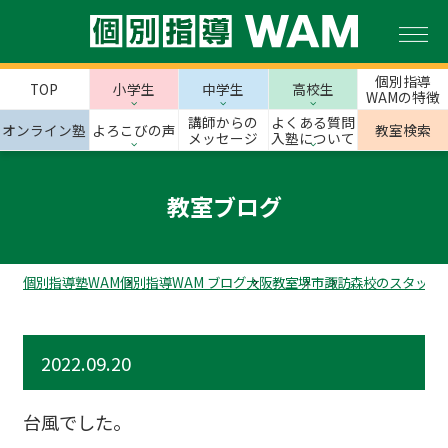
個別指導
TOP
小学生
中学生
高校生
WAMの特徴
講師からの
よくある質問
オンライン塾
よろこびの声
教室検索
メッセージ
入塾について
教室ブログ
個別指導塾WAM
個別指導WAM ブログ
大阪教室
堺市
諏訪森校のスタッフ
2022.09.20
台風でした。