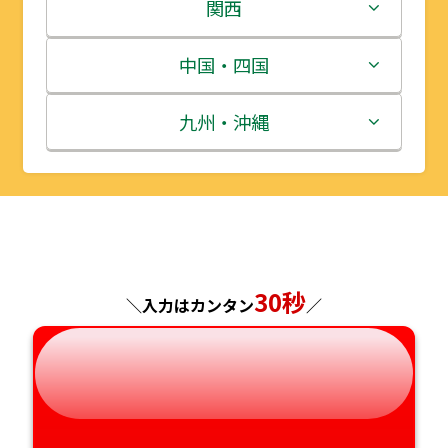
岩手県
栃木県
新潟県
関西
宮城県
群馬県
富山県
三重県
中国・四国
秋田県
埼玉県
石川県
滋賀県
鳥取県
九州・沖縄
山形県
千葉県
福井県
京都府
島根県
福岡県
福島県
東京都
山梨県
大阪府
岡山県
佐賀県
神奈川県
長野県
兵庫県
広島県
長崎県
30秒
＼入力はカンタン
／
岐阜県
奈良県
山口県
熊本県
静岡県
和歌山県
徳島県
大分県