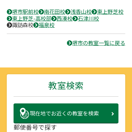
堺市駅前校
南花田校
浅香山校
東上野芝校
東上野芝-高校部
西湊校
石津川校
諏訪森校
福泉校
堺市の教室一覧に戻る
教室検索
現在地で
お近くの教室を検索
郵便番号で探す