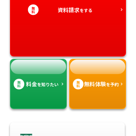
愛知県
香川県
宮崎県
無
資料請求
をする
料
愛媛県
鹿児島県
高知県
沖縄県
無
無
料金
無料体験
を知りたい
を予約
料
料