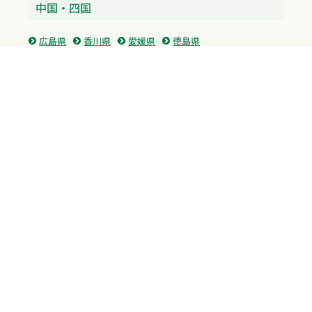
中国・四国
広島県
香川県
愛媛県
徳島県
九州・沖縄
福岡県
佐賀県
長崎県
熊本県
沖縄県
プライバシーポリシー
H.M.GROUP
WAMからのお知らせ
サイトマップ
自習室利用申込
成績保証制度 利用申込
Copyright © 2023 Whole Ability Making WAM. All Rights Reserved.