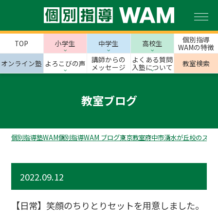
個別指導
TOP
小学生
中学生
高校生
WAMの特徴
講師からの
よくある質問
オンライン塾
よろこびの声
教室検索
メッセージ
入塾について
教室ブログ
個別指導塾WAM
個別指導WAM ブログ
東京教室
府中市
清水が丘校のスタ
2022.09.12
【日常】笑顔のちりとりセットを用意しました。