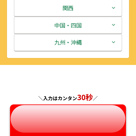
岩手県
栃木県
新潟県
関西
宮城県
群馬県
富山県
三重県
中国・四国
秋田県
埼玉県
石川県
滋賀県
鳥取県
九州・沖縄
山形県
千葉県
福井県
京都府
島根県
福岡県
福島県
東京都
山梨県
大阪府
岡山県
佐賀県
神奈川県
長野県
兵庫県
広島県
長崎県
30秒
＼入力はカンタン
／
岐阜県
奈良県
山口県
熊本県
静岡県
和歌山県
徳島県
大分県