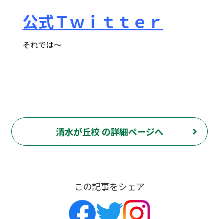
公式Ｔｗｉｔｔｅｒ
それでは～
府中市 調布市 三鷹市 世田谷区 稲城市 飛田給 武蔵野台 西調布 白糸台 塾 個別指導 進学 補習 定期試験 テスト 調布中 第五中 第六中 第二中 飛田給小 第三小 南白糸台小 小柳小 大学 受験 予備校 個別塾 高校生 都立 高校 調布北 府中東 府中 芦花 若葉総合 上石原 下石原 押立 大学 指定校 長谷川嘉俊 電通大 外大 電気通信大学 東京外国語大学 ピタドリ すらら 数学 英語 理科 社会 勉強の仕方 計画の立て方 プログラミング 英会話
清水が丘校 の詳細ページへ
この記事をシェア