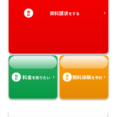
愛知県
香川県
宮崎県
無
資料請求
をする
料
愛媛県
鹿児島県
高知県
沖縄県
無
無
料金
無料体験
を知りたい
を予約
料
料