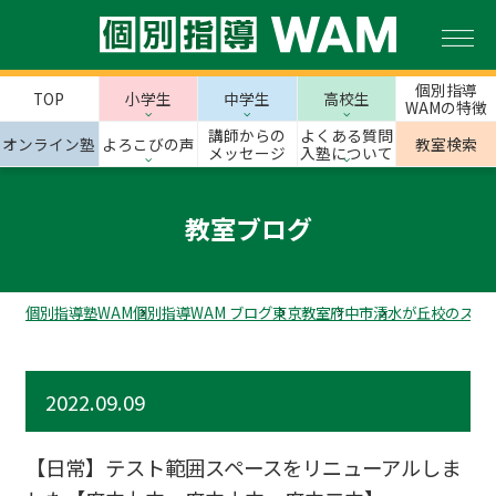
個別指導
TOP
小学生
中学生
高校生
WAMの特徴
講師からの
よくある質問
オンライン塾
よろこびの声
教室検索
メッセージ
入塾について
教室ブログ
個別指導塾WAM
個別指導WAM ブログ
東京教室
府中市
清水が丘校のスタ
2022.09.09
【日常】テスト範囲スペースをリニューアルしま