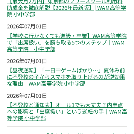
【最大月2万円】東京都のフリースクール利用料
助成金を徹底解説【2026年最新版】| WAM高等学
院 小中学部
2026年07月01日
【学校に行かなくても進級・卒業】WAM高等学院
で「出席扱い」を勝ち取る5つのステップ｜WAM
高等学院 小中学部
2026年07月01日
【昼夜逆転】「一日中ゲームばかり…」夏休み前
に不登校の子からスマホを取り上げるのが逆効果
な理由｜WAM高等学院 小中学部
2026年07月01日
【不登校と通知表】オール1でも大丈夫？内申点
への影響と「出席扱い」という逆転の手｜WAM高
等学院 小中学部