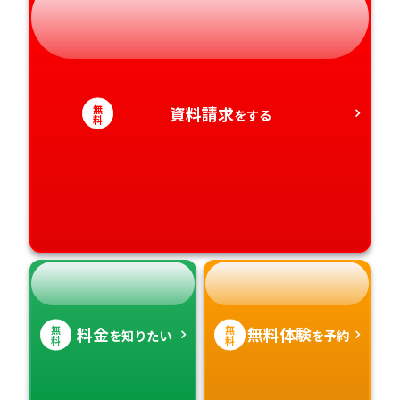
静岡県
和歌山県
徳島県
大分県
愛知県
香川県
宮崎県
無
資料請求
をする
料
愛媛県
鹿児島県
高知県
沖縄県
無
無
料金
無料体験
を知りたい
を予約
料
料