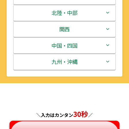
青森県
茨城県
北陸・中部
岩手県
栃木県
新潟県
関西
宮城県
群馬県
富山県
三重県
中国・四国
秋田県
埼玉県
石川県
滋賀県
鳥取県
九州・沖縄
山形県
千葉県
福井県
京都府
島根県
福岡県
福島県
東京都
山梨県
大阪府
岡山県
佐賀県
神奈川県
長野県
兵庫県
広島県
長崎県
30秒
＼入力はカンタン
／
岐阜県
奈良県
山口県
熊本県