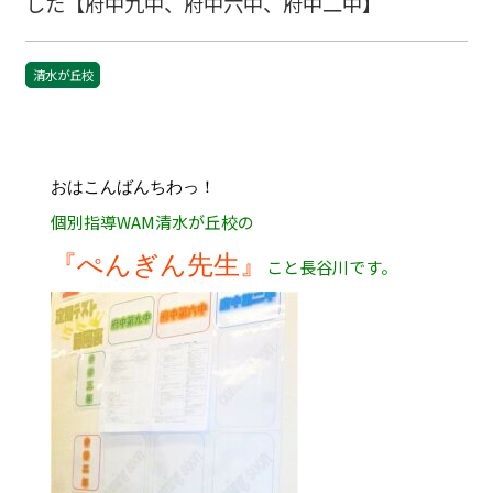
した【府中九中、府中六中、府中二中】
清水が丘校
おはこんばんちわっ！
個別指導WAM清水が丘校の
『ぺんぎん先生』
こと長谷川です。