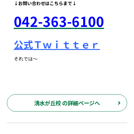
↓お問い合わせは
こちらまで↓
042
-363
-6100
公式Ｔｗｉｔｔｅｒ
それでは～
府中市 調布市 三鷹市 世田谷区 稲城市 飛田給 武蔵野台 西調布 白糸台 塾 個別指導 進学 補習 定期試験 テスト 調布中 第五中 第六中 第二中 飛田給小 第三小 南白糸台小 小柳小 大学 受験 予備校 個別塾 高校生 都立 高校 調布北 府中東 府中 芦花 若葉総合 上石原 下石原 押立 大学 指定校 長谷川嘉俊 電通大 外大 電気通信大学 東京外国語大学 ピタドリ すらら 数学 英語 理科 社会 勉強の仕方 計画の立て方 プログラミング 英会話
清水が丘校 の詳細ページへ