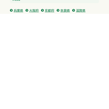
兵庫県
大阪府
京都府
奈良県
滋賀県
三重県
和歌山県
中国・四国
広島県
香川県
愛媛県
徳島県
九州・沖縄
福岡県
佐賀県
長崎県
熊本県
沖縄県
プライバシーポリシー
H.M.GROUP