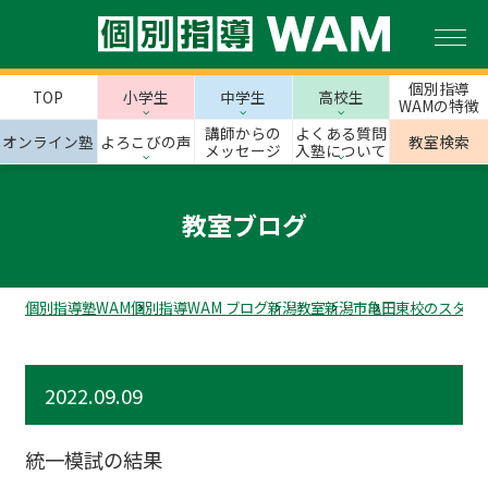
個別指導
TOP
小学生
中学生
高校生
WAMの特徴
講師からの
よくある質問
オンライン塾
よろこびの声
教室検索
メッセージ
入塾について
教室ブログ
個別指導塾WAM
個別指導WAM ブログ
新潟教室
新潟市
亀田東校のスタッ
2022.09.09
統一模試の結果