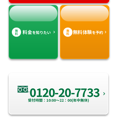
無
無
料金
無料体験
を知りたい
を予約
料
料
0120-20-7733
受付時間：10:00～22：00(年中無休)