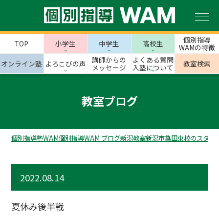
個別指導
TOP
小学生
中学生
高校生
WAMの特徴
講師からの
よくある質問
オンライン塾
よろこびの声
教室検索
メッセージ
入塾について
教室ブログ
個別指導塾WAM
個別指導WAM ブログ
新潟教室
新潟市
亀田東校のスタッ
2022.08.14
夏休み後半戦