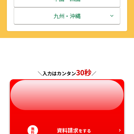
秋田県
埼玉県
石川県
滋賀県
鳥取県
九州・沖縄
山形県
千葉県
福井県
京都府
島根県
福岡県
福島県
東京都
山梨県
大阪府
岡山県
佐賀県
神奈川県
長野県
兵庫県
広島県
長崎県
30秒
＼入力はカンタン
／
岐阜県
奈良県
山口県
熊本県
静岡県
和歌山県
徳島県
大分県
愛知県
香川県
宮崎県
無
資料請求
をする
愛媛県
鹿児島県
料