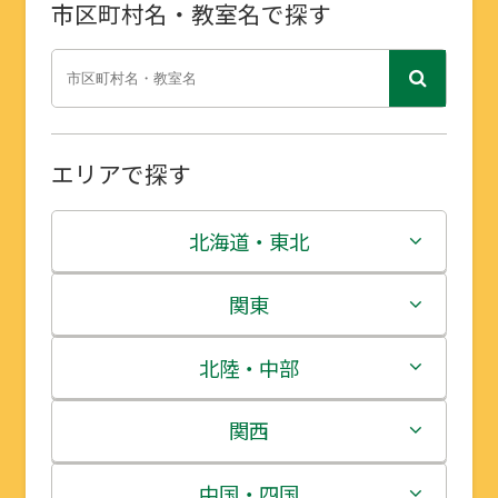
市区町村名・教室名で探す
エリアで探す
北海道・東北
北海道
関東
青森県
茨城県
北陸・中部
岩手県
栃木県
新潟県
関西
宮城県
群馬県
富山県
三重県
中国・四国