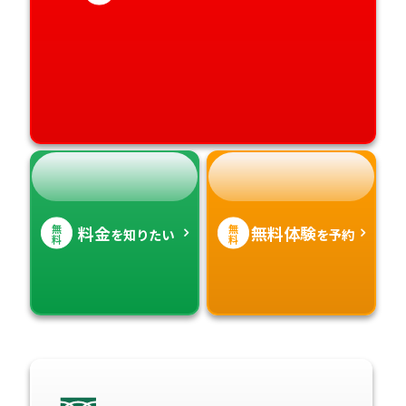
高知県
沖縄県
無
無
料金
無料体験
を知りたい
を予約
料
料