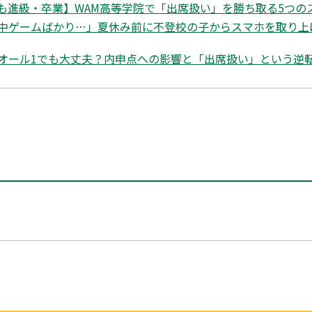
も進級・卒業】WAM高等学院で「出席扱い」を勝ち取る5つの
中ゲームばかり…」夏休み前に不登校の子からスマホを取り上
オール1でも大丈夫？内申点への影響と「出席扱い」という逆転