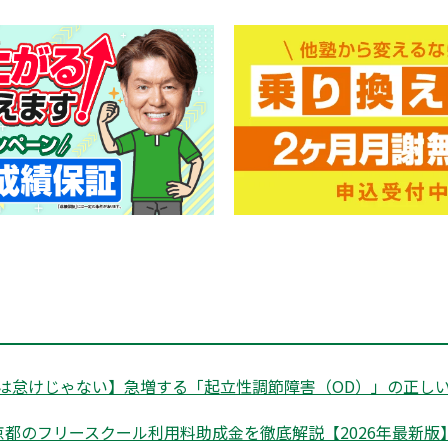
は怠けじゃない】急増する「起立性調節障害（OD）」の正しい
都のフリースクール利用料助成金を徹底解説【2026年最新版】|