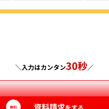
栃木県
鳥取県
群馬県
島根県
埼玉県
岡山県
千葉県
広島県
東京都
山口県
30秒
神奈川県
徳島県
＼入力はカンタン
／
香川県
愛媛県
高知県
資料請求
をする
無料