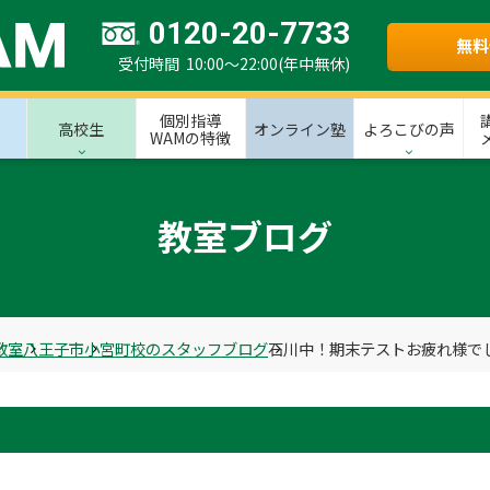
0120-20-7733
無料
受付時間 10:00～22:00(年中無休)
個別指導
高校生
オンライン塾
よろこびの声
WAMの特徴
教室ブログ
教室
八王子市
小宮町校のスタッフブログ
石川中！期末テストお疲れ様で