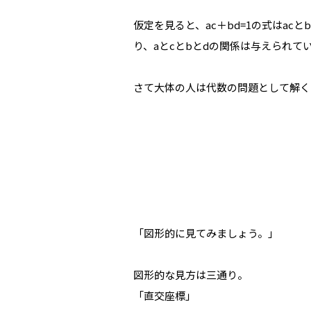
仮定を見ると、ac＋bd=1の式はa
り、aとcとbとdの関係は与えられ
さて大体の人は代数の問題として解く
「図形的に見てみましょう。」
図形的な見方は三通り。
「直交座標」