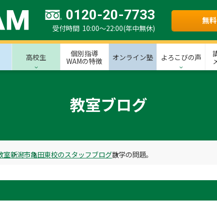
0120-20-7733
無料
受付時間 10:00～22:00(年中無休)
個別指導
高校生
オンライン塾
よろこびの声
WAMの特徴
教室ブログ
教室
新潟市
亀田東校のスタッフブログ
数学の問題。