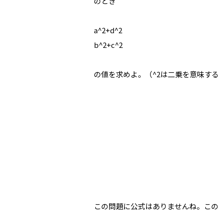
のとき
a^2+d^2
b^2+c^2
の値を求めよ。（^2は二乗を意味する
この問題に公式はありませんね。この