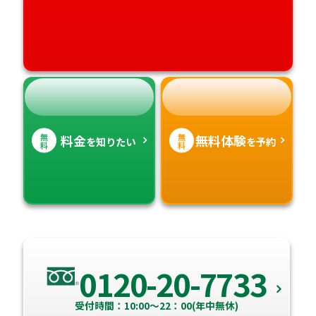
無
無
料金
無料体験
を知りたい
を予約
料
料
0120-20-7733
受付時間：10:00～22：00(年中無休)