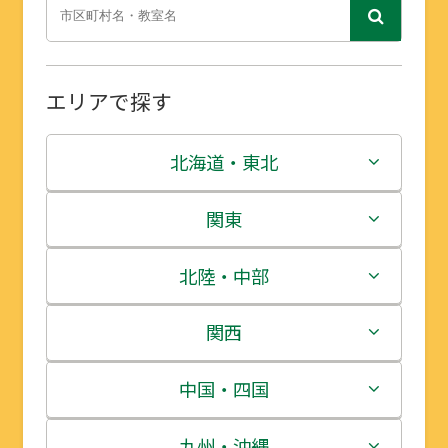
エリアで探す
北海道・東北
北海道
関東
青森県
茨城県
北陸・中部
岩手県
栃木県
新潟県
関西
宮城県
群馬県
富山県
三重県
中国・四国
秋田県
埼玉県
石川県
滋賀県
鳥取県
九州・沖縄