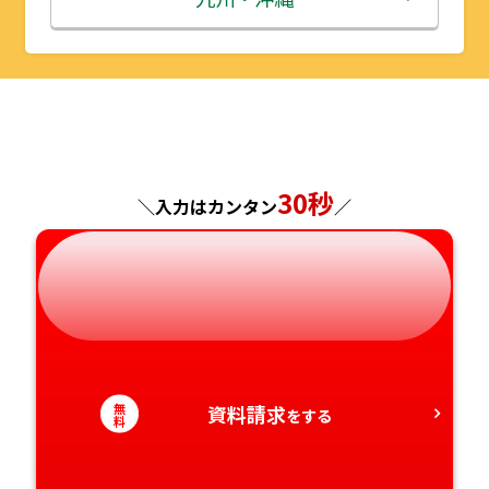
山形県
千葉県
福井県
京都府
島根県
福岡県
福島県
東京都
山梨県
大阪府
岡山県
佐賀県
神奈川県
長野県
兵庫県
広島県
長崎県
30秒
＼入力はカンタン
／
岐阜県
奈良県
山口県
熊本県
静岡県
和歌山県
徳島県
大分県
愛知県
香川県
宮崎県
無
資料請求
をする
愛媛県
鹿児島県
料
高知県
沖縄県