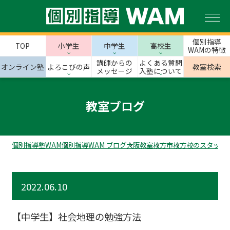
個別指導
TOP
小学生
中学生
高校生
WAMの特徴
講師からの
よくある質問
オンライン塾
よろこびの声
教室検索
メッセージ
入塾について
教室ブログ
個別指導塾WAM
個別指導WAM ブログ
大阪教室
枚方市
枚方校のスタッフ
2022.06.10
【中学生】社会地理の勉強方法