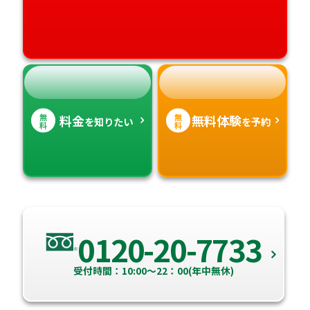
高知県
沖縄県
無
無
料金
無料体験
を知りたい
を予約
料
料
0120-20-7733
受付時間：10:00～22：00(年中無休)