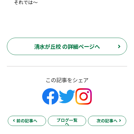
それでは～
府中市 調布市 三鷹市 世田谷区 稲城市 飛田給 武蔵野台 西調布 白糸台 塾 個別指導 進学 補習 定期試験 テスト 調布中 第五中 第六中 第二中 飛田給小 第三小 南白糸台小 小柳小 大学 受験 予備校 個別塾 高校生 都立 高校 調布北 府中東 府中 芦花 若葉総合 上石原 下石原 押立 大学 指定校 長谷川嘉俊 電通大 外大 電気通信大学 東京外国語大学 ピタドリ すらら 数学 英語 理科 社会 勉強の仕方 計画の立て方 プログラミング 英会話
清水が丘校 の詳細ページへ
この記事をシェア
ブログ一覧
前の記事へ
次の記事へ
へ