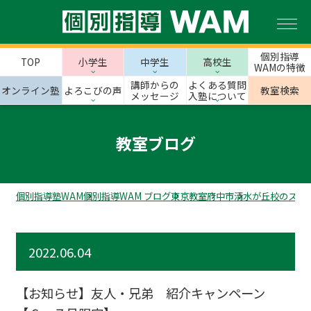
個別指導
TOP
小学生
中学生
高校生
WAMの特徴
講師からの
よくある質問
オンライン塾
よろこびの声
教室検索
メッセージ
入塾について
教室ブログ
個別指導塾WAM
個別指導WAM ブログ
東京教室
府中市
清水が丘校のスタ
2022.06.04
【お知らせ】友人・兄弟 紹介キャンペーン