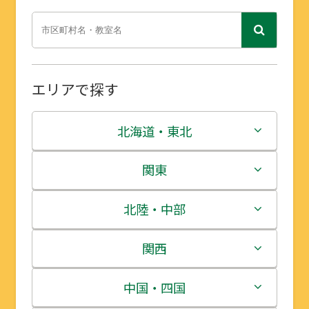
エリアで探す
北海道・東北
北海道
関東
青森県
茨城県
北陸・中部
岩手県
栃木県
新潟県
関西
宮城県
群馬県
富山県
三重県
中国・四国