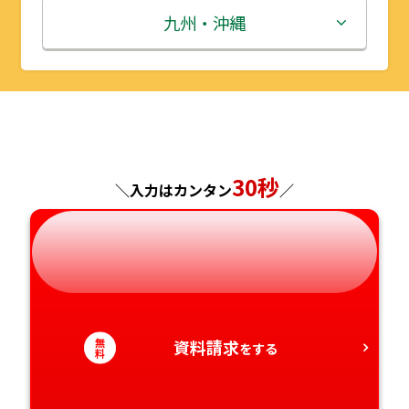
秋田県
埼玉県
石川県
滋賀県
鳥取県
九州・沖縄
山形県
千葉県
福井県
京都府
島根県
福岡県
福島県
東京都
山梨県
大阪府
岡山県
佐賀県
神奈川県
長野県
兵庫県
広島県
長崎県
30秒
＼入力はカンタン
／
岐阜県
奈良県
山口県
熊本県
静岡県
和歌山県
徳島県
大分県
愛知県
香川県
宮崎県
無
資料請求
をする
料
愛媛県
鹿児島県