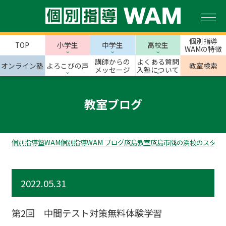
個別指導
TOP
小学生
中学生
高校生
WAMの特徴
講師からの
よくある質問
オンライン塾
よろこびの声
教室検索
メッセージ
入塾について
教室ブログ
個別指導塾WAM
個別指導WAM ブログ
広島教室
広島市
隅の浜校のスタッ
2022.05.31
第2回 中間テスト対策無料体験学習