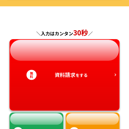
島根県
福岡県
福島県
東京都
山梨県
大阪府
岡山県
佐賀県
30秒
神奈川県
長野県
兵庫県
広島県
長崎県
＼入力はカンタン
／
岐阜県
奈良県
山口県
熊本県
静岡県
和歌山県
徳島県
大分県
無
資料請求
をする
料
愛知県
香川県
宮崎県
愛媛県
鹿児島県
高知県
沖縄県