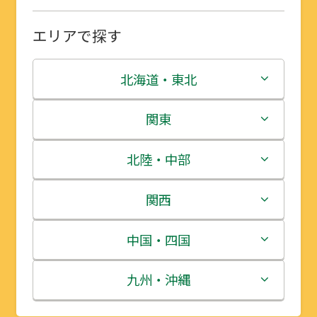
エリアで探す
北海道・東北
北海道
関東
青森県
茨城県
北陸・中部
岩手県
栃木県
新潟県
関西
宮城県
群馬県
富山県
三重県
中国・四国
秋田県
埼玉県
石川県
滋賀県
鳥取県
九州・沖縄
山形県
千葉県
福井県
京都府