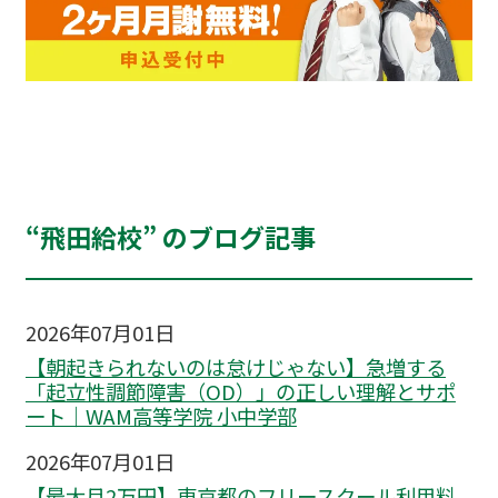
“飛田給校” のブログ記事
2026年07月01日
【朝起きられないのは怠けじゃない】急増する
「起立性調節障害（OD）」の正しい理解とサポ
ート｜WAM高等学院 小中学部
2026年07月01日
【最大月2万円】東京都のフリースクール利用料