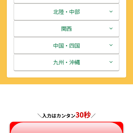
青森県
茨城県
北陸・中部
岩手県
栃木県
新潟県
関西
宮城県
群馬県
富山県
三重県
中国・四国
秋田県
埼玉県
石川県
滋賀県
鳥取県
九州・沖縄
山形県
千葉県
福井県
京都府
島根県
福岡県
福島県
東京都
山梨県
大阪府
岡山県
佐賀県
神奈川県
長野県
兵庫県
広島県
長崎県
30秒
＼入力はカンタン
／
岐阜県
奈良県
山口県
熊本県