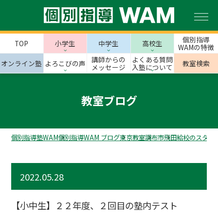
個別指導
TOP
小学生
中学生
高校生
WAMの特徴
講師からの
よくある質問
オンライン塾
よろこびの声
教室検索
メッセージ
入塾について
教室ブログ
個別指導塾WAM
個別指導WAM ブログ
東京教室
調布市
飛田給校のスタッ
2022.05.28
【小中生】２２年度、２回目の塾内テスト