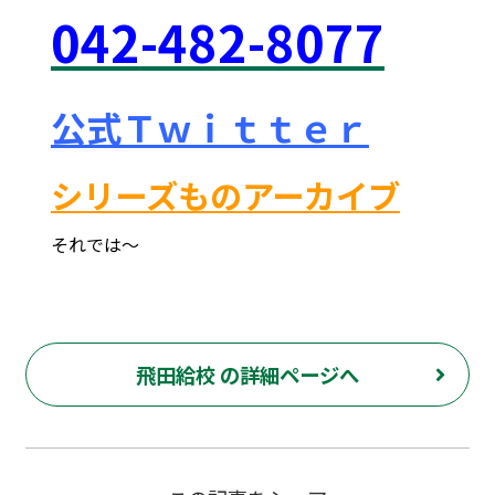
042
-48
2-8077
公式Ｔｗｉｔｔｅｒ
シリーズものアーカイブ
それでは～
府中市 調布市 三鷹市 世田谷区 稲城市 飛田給 武蔵野台 西調布 白糸台 塾 個別指導 進学 補習 定期試験 テスト 調布中 第五中 第六中 第二中 飛田給小 第三小 南白糸台小 小柳小 大学 受験 予備校 個別塾 高校生 都立 高校 調布北 府中東 府中 芦花 若葉総合 上石原 下石原 押立 大学 指定校 長谷川嘉俊 電通大 外大 電気通信大学 東京外国語大学 ピタドリ すらら 数学 英語 理科 社会 勉強の仕方 計画の立て方 プログラミング 英会話
飛田給校 の詳細ページへ