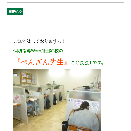
飛田給校
ご無沙汰しておりますっ！
個別指導Wam飛田給校の
『ぺんぎん先生』
こと長谷川です。