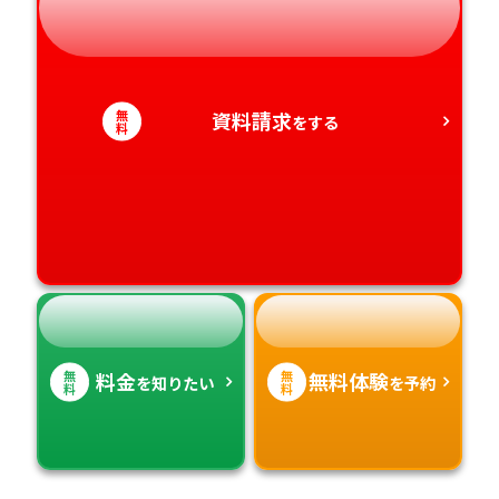
静岡県
和歌山県
徳島県
大分県
愛知県
香川県
宮崎県
無
資料請求
をする
料
愛媛県
鹿児島県
高知県
沖縄県
無
無
料金
無料体験
を知りたい
を予約
料
料