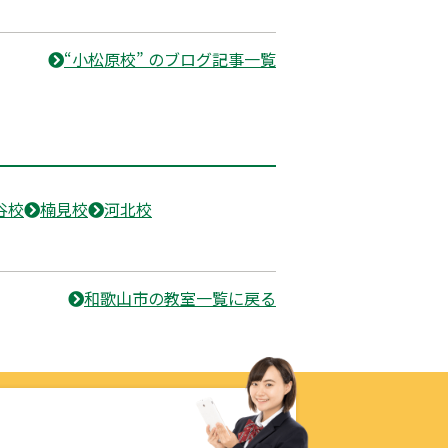
“小松原校” のブログ記事一覧
谷校
楠見校
河北校
和歌山市の教室一覧に戻る