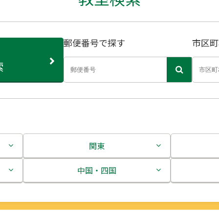
郵便番号で探す
市区町
索
関東
茨城県
中国・四国
栃木県
鳥取県
群馬県
島根県