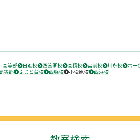
-高等部
日進校
四箇郷校
高積校
宮前校
川永校
六十
高等部
ふじと台校
西脇校
小松原校
西浜校
教室検索