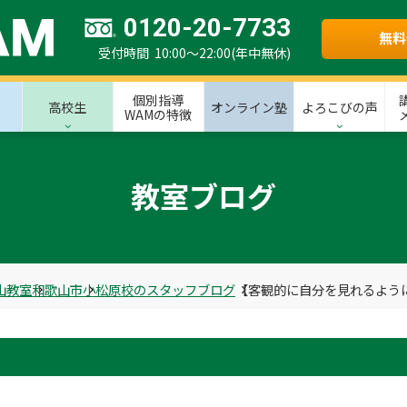
0120-20-7733
無料
受付時間 10:00～22:00(年中無休)
個別指導
高校生
オンライン塾
よろこびの声
WAMの特徴
教室ブログ
山教室
和歌山市
小松原校のスタッフブログ
【客観的に自分を見れるよう