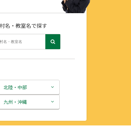
村名・教室名で探す
北陸・中部
新潟県
九州・沖縄
富山県
福岡県
石川県
佐賀県