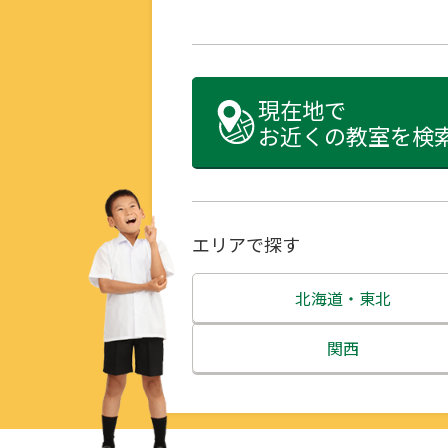
現在地で
お近くの教室を検
エリアで探す
北海道・東北
北海道
関西
青森県
三重県
岩手県
滋賀県