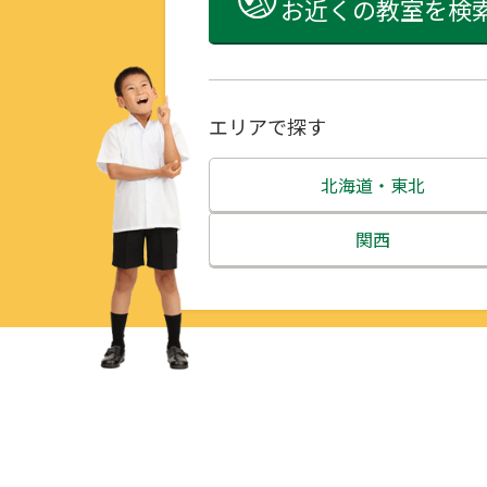
お近くの教室を検
エリアで探す
北海道・東北
北海道
関西
青森県
三重県
岩手県
滋賀県
宮城県
京都府
秋田県
大阪府