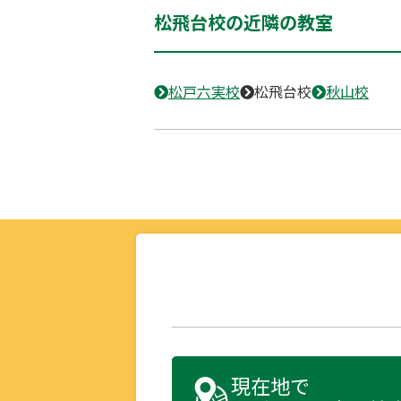
松飛台校の近隣の教室
松戸六実校
松飛台校
秋山校
現在地で