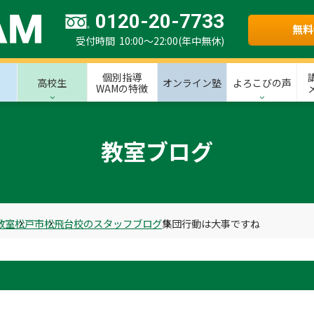
0120-20-7733
無料
受付時間 10:00～22:00(年中無休)
個別指導
高校生
オンライン塾
よろこびの声
WAMの特徴
教室ブログ
教室
松戸市
松飛台校のスタッフブログ
集団行動は大事ですね