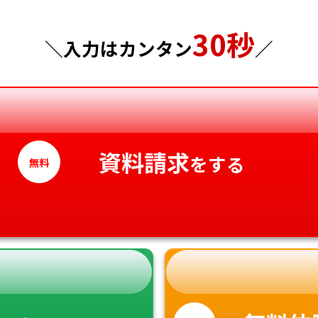
東京都
山口県
30秒
＼入力はカンタン
／
神奈川県
徳島県
香川県
愛媛県
高知県
資料請求
をする
無料