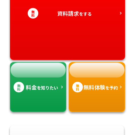
愛知県
香川県
宮崎県
無
資料請求
をする
料
愛媛県
鹿児島県
高知県
沖縄県
無
無
料金
無料体験
を知りたい
を予約
料
料