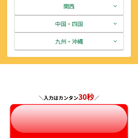
岩手県
栃木県
新潟県
関西
宮城県
群馬県
富山県
三重県
中国・四国
秋田県
埼玉県
石川県
滋賀県
鳥取県
九州・沖縄
山形県
千葉県
福井県
京都府
島根県
福岡県
福島県
東京都
山梨県
大阪府
岡山県
佐賀県
神奈川県
長野県
兵庫県
広島県
長崎県
30秒
＼入力はカンタン
／
岐阜県
奈良県
山口県
熊本県
静岡県
和歌山県
徳島県
大分県