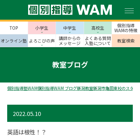
個別指導
TOP
小学生
中学生
高校生
WAMの特徴
講師からの
よくある質問
オンライン塾
よろこびの声
教室検索
メッセージ
入塾について
教室ブログ
個別指導塾WAM
個別指導WAM ブログ
新潟教室
新潟市
亀田東校のスタッ
2022.05.10
英語は根性！？