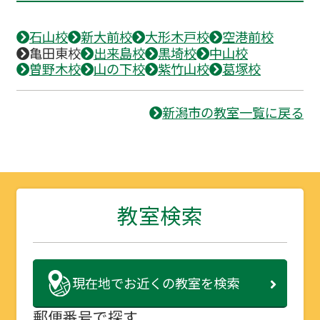
石山校
新大前校
大形木戸校
空港前校
亀田東校
出来島校
黒埼校
中山校
曽野木校
山の下校
紫竹山校
葛塚校
新潟市の教室一覧に戻る
教室検索
現在地で
お近くの教室を検索
郵便番号で探す