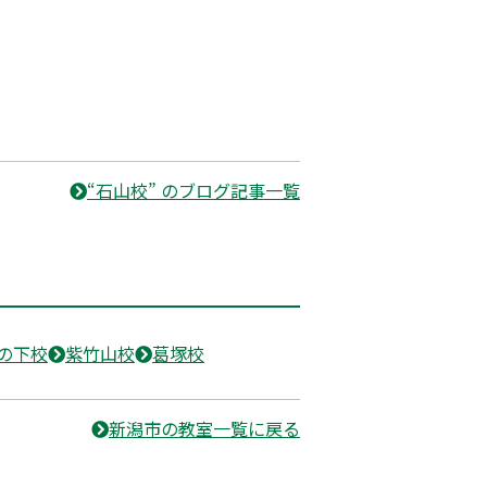
“石山校” のブログ記事一覧
の下校
紫竹山校
葛塚校
新潟市の教室一覧に戻る