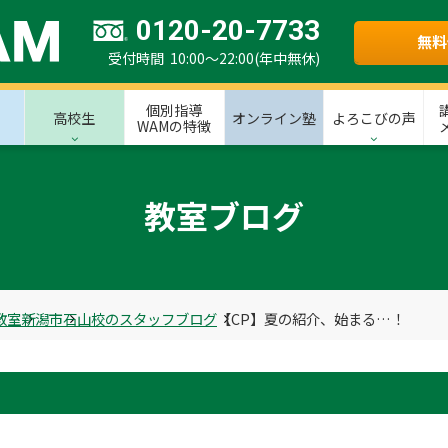
0120-20-7733
無料
受付時間 10:00～22:00(年中無休)
個別指導
高校生
オンライン塾
よろこびの声
WAMの特徴
教室ブログ
教室
新潟市
石山校のスタッフブログ
【CP】夏の紹介、始まる…！