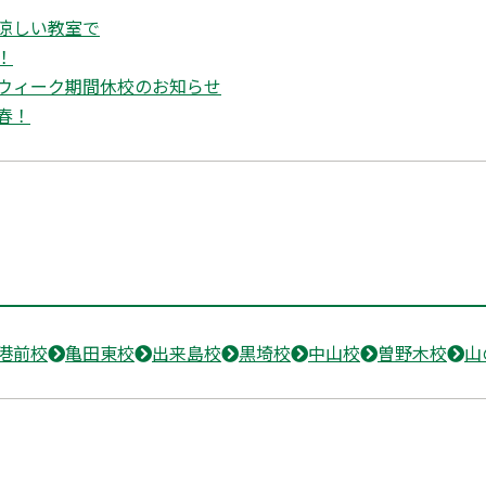
涼しい教室で
！
ウィーク期間休校のお知らせ
春！
港前校
亀田東校
出来島校
黒埼校
中山校
曽野木校
山