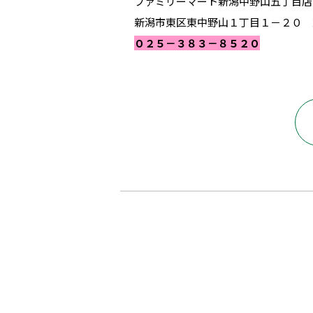
ファミリーマート新潟中野山五丁目店
新潟市東区東中野山１丁目１－２０ 
０２５－３８３－８５２０