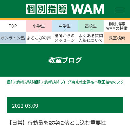
個別指導
TOP
小学生
中学生
高校生
WAMの特徴
講師からの
よくある質問
オンライン塾
よろこびの声
教室検索
メッセージ
入塾について
教室ブログ
個別指導塾WAM
個別指導WAM ブログ
東京教室
調布市
飛田給校のスタッ
2022.03.09
【日常】行動量を数字に落とし込む重要性