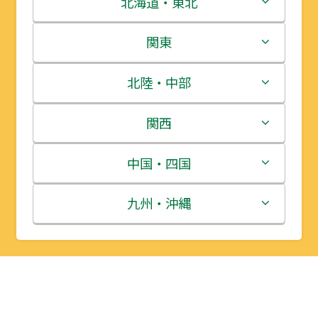
北海道・東北
北海道
関東
青森県
茨城県
北陸・中部
岩手県
栃木県
新潟県
関西
宮城県
群馬県
富山県
三重県
中国・四国
秋田県
埼玉県
石川県
滋賀県
鳥取県
九州・沖縄
山形県
千葉県
福井県
京都府
島根県
福岡県
福島県
東京都
山梨県
大阪府
岡山県
佐賀県
神奈川県