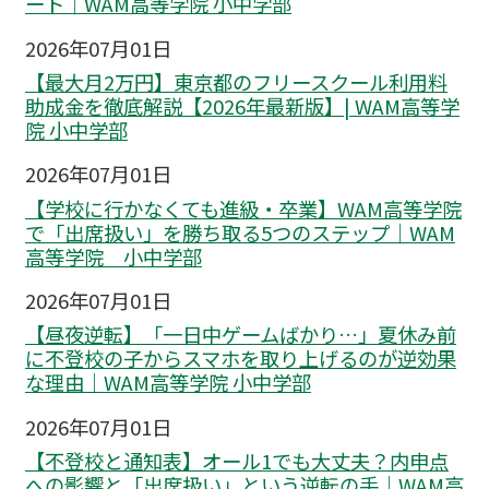
ート｜WAM高等学院 小中学部
2026年07月01日
【最大月2万円】東京都のフリースクール利用料
助成金を徹底解説【2026年最新版】| WAM高等学
院 小中学部
2026年07月01日
【学校に行かなくても進級・卒業】WAM高等学院
で「出席扱い」を勝ち取る5つのステップ｜WAM
高等学院 小中学部
2026年07月01日
【昼夜逆転】「一日中ゲームばかり…」夏休み前
に不登校の子からスマホを取り上げるのが逆効果
な理由｜WAM高等学院 小中学部
2026年07月01日
【不登校と通知表】オール1でも大丈夫？内申点
への影響と「出席扱い」という逆転の手｜WAM高