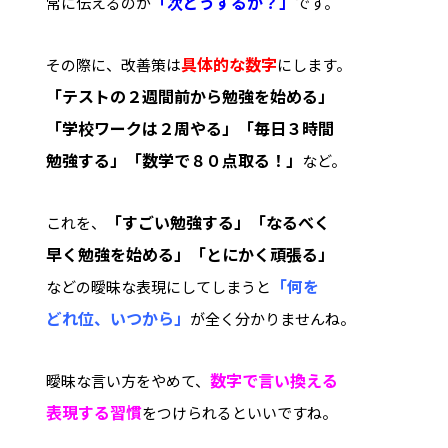
「次どうするか？」
常に伝えるのが
です。
具体的な数字
その際に、改善策は
にします。
「テストの２週間前から勉強を始める」
「学校ワークは２周やる」
「毎日３時間
勉強する」「数学で８０点取る！」
など。
「すごい勉強する」「なるべく
これを、
早く
勉強を始める」「とにかく頑張る」
「何を
などの曖昧な表現にしてしまうと
どれ位、いつ
から」
が全く分かりませんね。
数字で言い換える
曖昧な言い方をやめて、
表現する習慣
をつけられるといいですね。