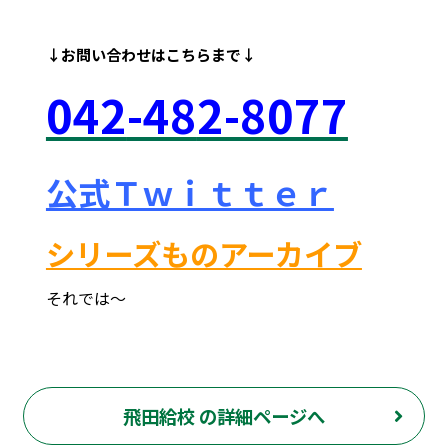
↓お問い合わせは
こちらまで↓
042
-48
2-8077
公式Ｔｗｉｔｔｅｒ
シリーズものアーカイブ
それでは～
府中市 調布市 三鷹市 世田谷区 稲城市 飛田給 武蔵野台 西調布 白糸台 塾 個別指導 進学 補習 定期試験 テスト 調布中 第五中 第六中 第二中 飛田給小 第三小 南白糸台小 小柳小 大学 受験 予備校 個別塾 高校生 都立 高校 調布北 府中東 府中 芦花 若葉総合 上石原 下石原 押立 大学 指定校 長谷川嘉俊 電通大 外大 電気通信大学 東京外国語大学 ピタドリ すらら 数学 英語 理科 社会 勉強の仕方 計画の立て方 プログラミング 英会話
飛田給校 の詳細ページへ