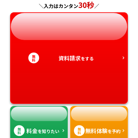
長野県
兵庫県
広島県
長崎県
30秒
＼入力はカンタン
／
岐阜県
奈良県
山口県
熊本県
静岡県
和歌山県
徳島県
大分県
愛知県
香川県
宮崎県
無
資料請求
をする
料
愛媛県
鹿児島県
高知県
沖縄県
無
無
料金
無料体験
を知りたい
を予約
料
料