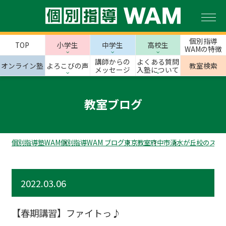
個別指導
TOP
小学生
中学生
高校生
WAMの特徴
講師からの
よくある質問
オンライン塾
よろこびの声
教室検索
メッセージ
入塾について
教室ブログ
個別指導塾WAM
個別指導WAM ブログ
東京教室
府中市
清水が丘校のスタ
2022.03.06
【春期講習】ファイトっ♪