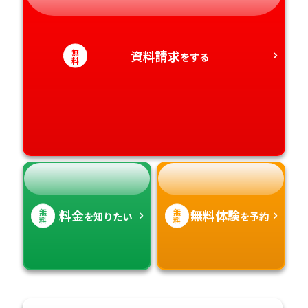
静岡県
和歌山県
徳島県
大分県
愛知県
香川県
宮崎県
無
資料請求
をする
料
愛媛県
鹿児島県
高知県
沖縄県
無
無
料金
無料体験
を知りたい
を予約
料
料