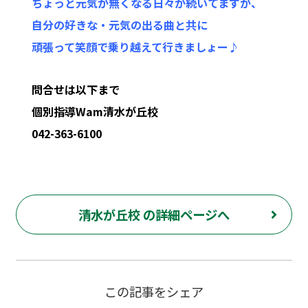
ちょっと元気が無くなる日々が続いてますが、
自分の好きな・元気の出る曲と共に
頑張って笑顔で乗り越えて行きましょー♪
～～～「永遠より長い一瞬」を大事に～～～
問合せは以下まで
個別指導Wam清水が丘校
042-363-6100
府中市 多磨霊園 清水が丘 是政 小柳町 白糸台 塾 個別指導 定期試験 テスト 府中第九中 府中第六中 府中第二中 府中第三中 浅間中 府中第八小 小柳小 受験 個別塾 大成 府中東 府中 府中工業 数学 英語 国語 理科 社会 プログラミング 英会話 英検
清水が丘校 の詳細ページへ
この記事をシェア