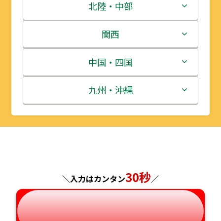
青森県
茨城県
北陸・中部
岩手県
栃木県
新潟県
関西
宮城県
群馬県
富山県
三重県
中国・四国
秋田県
埼玉県
石川県
滋賀県
鳥取県
九州・沖縄
山形県
千葉県
福井県
京都府
島根県
福岡県
福島県
東京都
山梨県
大阪府
岡山県
佐賀県
神奈川県
長野県
兵庫県
広島県
長崎県
30秒
＼入力はカンタン
／
岐阜県
奈良県
山口県
熊本県