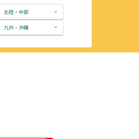
北陸・中部
新潟県
九州・沖縄
富山県
福岡県
石川県
佐賀県
福井県
長崎県
山梨県
熊本県
長野県
大分県
岐阜県
宮崎県
静岡県
鹿児島県