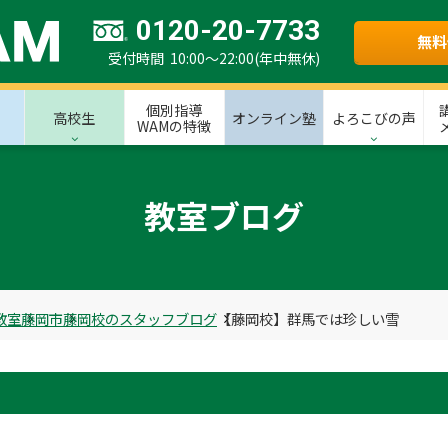
0120-20-7733
無料
受付時間 10:00～22:00(年中無休)
個別指導
高校生
オンライン塾
よろこびの声
WAMの特徴
教室ブログ
教室
藤岡市
藤岡校のスタッフブログ
【藤岡校】群馬では珍しい雪