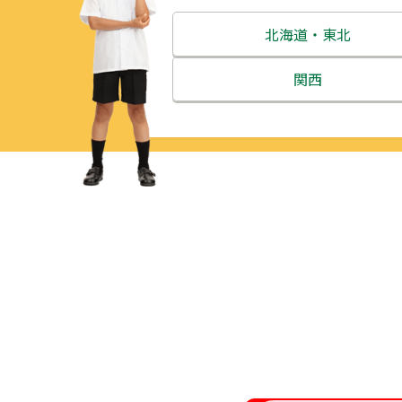
北海道・東北
北海道
関西
青森県
三重県
岩手県
滋賀県
宮城県
京都府
秋田県
大阪府
山形県
兵庫県
福島県
奈良県
和歌山県