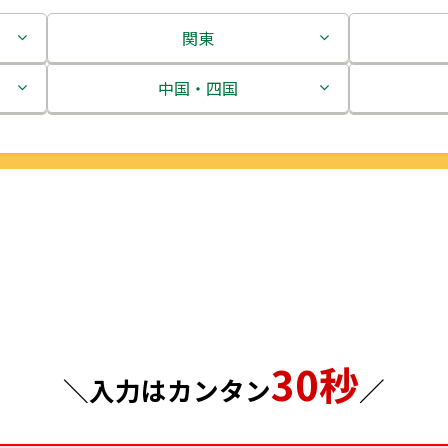
関東
茨城県
中国・四国
栃木県
鳥取県
群馬県
島根県
埼玉県
岡山県
千葉県
広島県
東京都
山口県
30秒
神奈川県
徳島県
＼入力はカンタン
／
香川県