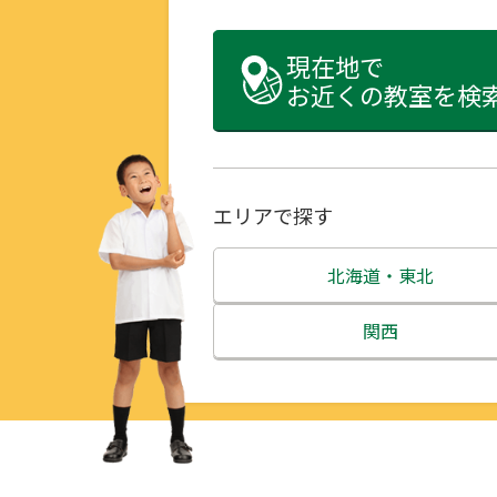
現在地で
お近くの教室を検
エリアで探す
北海道・東北
北海道
関西
青森県
三重県
岩手県
滋賀県
宮城県
京都府