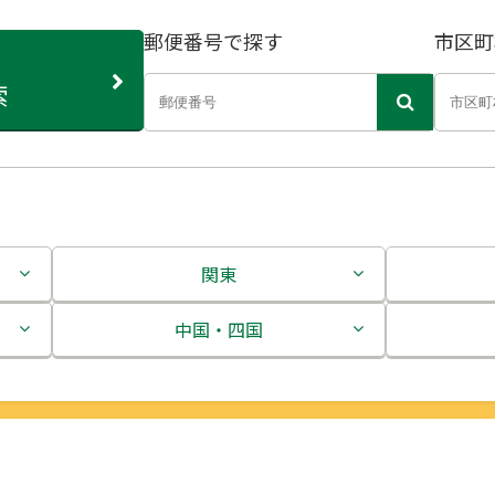
郵便番号で探す
市区町
索
関東
茨城県
中国・四国
栃木県
鳥取県
群馬県
島根県
埼玉県
岡山県