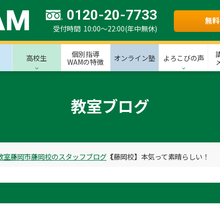
0120-20-7733
無料
受付時間 10:00～22:00(年中無休)
個別指導
高校生
オンライン塾
よろこびの声
WAMの特徴
教室ブログ
教室
藤岡市
藤岡校のスタッフブログ
【藤岡校】本気って素晴らしい！