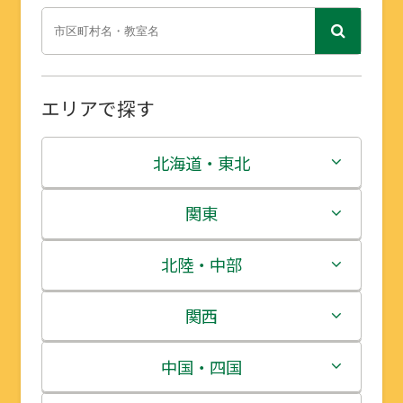
エリアで探す
北海道・東北
北海道
関東
青森県
茨城県
北陸・中部
岩手県
栃木県
新潟県
関西
宮城県
群馬県
富山県
三重県
中国・四国