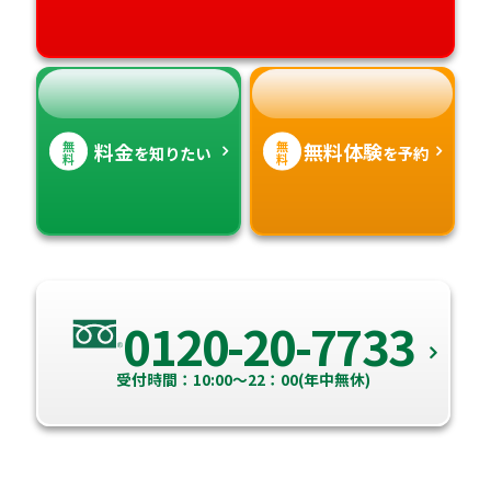
高知県
沖縄県
無
無
料金
無料体験
を知りたい
を予約
料
料
0120-20-7733
受付時間：10:00～22：00(年中無休)