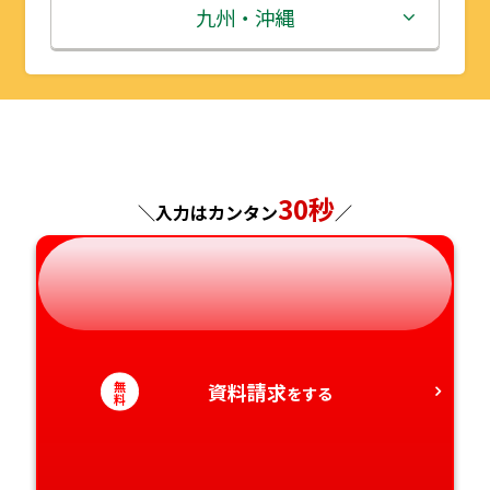
秋田県
埼玉県
石川県
滋賀県
鳥取県
九州・沖縄
山形県
千葉県
福井県
京都府
島根県
福岡県
福島県
東京都
山梨県
大阪府
岡山県
佐賀県
神奈川県
長野県
兵庫県
広島県
長崎県
30秒
＼入力はカンタン
／
岐阜県
奈良県
山口県
熊本県
静岡県
和歌山県
徳島県
大分県
愛知県
香川県
宮崎県
無
資料請求
をする
料
愛媛県
鹿児島県