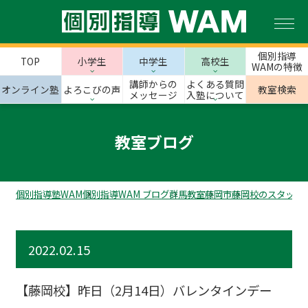
個別指導
TOP
小学生
中学生
高校生
WAMの特徴
講師からの
よくある質問
オンライン塾
よろこびの声
教室検索
メッセージ
入塾について
教室ブログ
個別指導塾WAM
個別指導WAM ブログ
群馬教室
藤岡市
藤岡校のスタッフ
2022.02.15
【藤岡校】昨日（2月14日）バレンタインデー