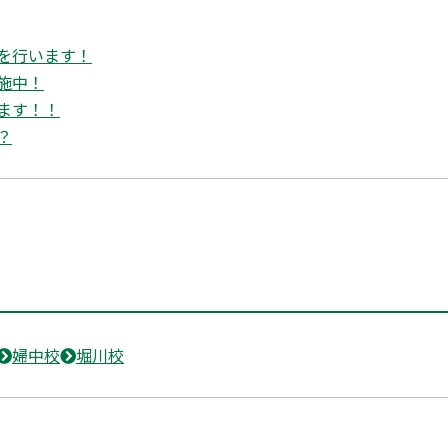
を行います！
施中！
ます！！
？
婦中校
堀川校