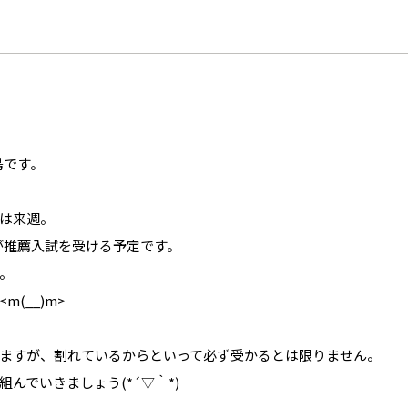
島です。
は来週。
が推薦入試を受ける予定です。
。
(__)m>
ますが、割れているからといって必ず受かるとは限りません。
んでいきましょう(*´▽｀*)