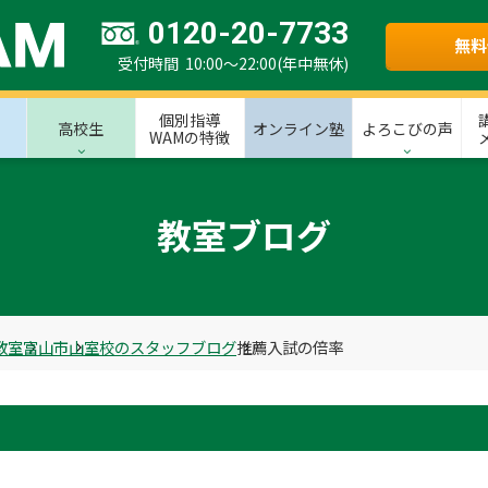
0120-20-7733
無料
受付時間 10:00～22:00(年中無休)
個別指導
高校生
オンライン塾
よろこびの声
WAMの特徴
教室ブログ
教室
富山市
山室校のスタッフブログ
推薦入試の倍率