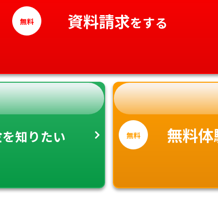
高知県
資料請求
をする
無料
金
無料体
を知りたい
無料