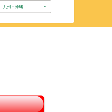
新潟県
九州・沖縄
富山県
福岡県
石川県
佐賀県
福井県
長崎県
山梨県
熊本県
長野県
大分県
岐阜県
宮崎県
静岡県
鹿児島県
愛知県
沖縄県