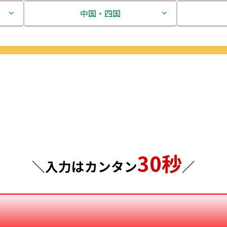
茨城県
中国・四国
栃木県
鳥取県
群馬県
島根県
埼玉県
岡山県
千葉県
広島県
東京都
山口県
30秒
神奈川県
徳島県
＼入力はカンタン
／
香川県
愛媛県