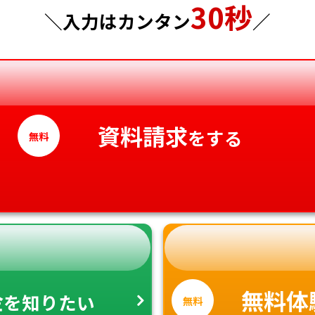
30秒
神奈川県
徳島県
＼入力はカンタン
／
香川県
愛媛県
高知県
資料請求
をする
無料
金
無料体
を知りたい
無料