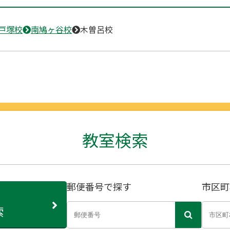
戸塚校
南鳩ヶ谷校
木曽呂校
教室検索
郵便番号で探す
市区町
索