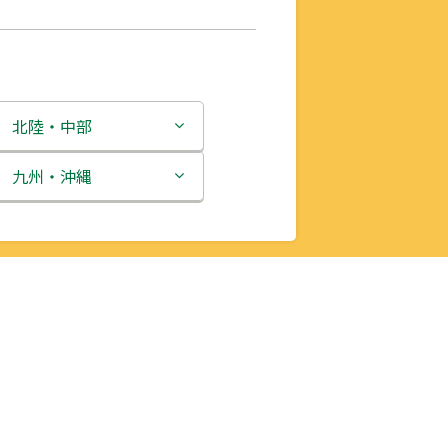
北陸・中部
新潟県
九州・沖縄
富山県
福岡県
石川県
佐賀県
福井県
長崎県
山梨県
熊本県
長野県
大分県