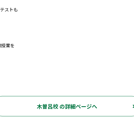
末テストも
験授業を
木曽呂校 の詳細ページへ