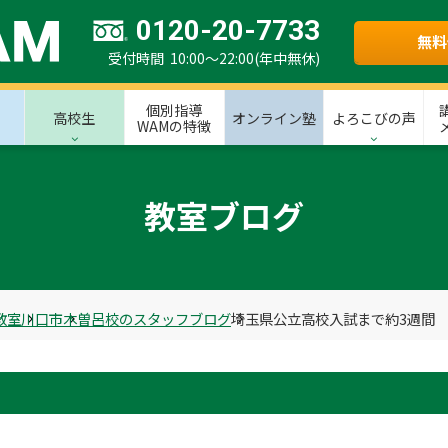
0120-20-7733
無料
受付時間 10:00～22:00(年中無休)
個別指導
高校生
オンライン塾
よろこびの声
WAMの特徴
教室ブログ
教室
川口市
木曽呂校のスタッフブログ
埼玉県公立高校入試まで約3週間