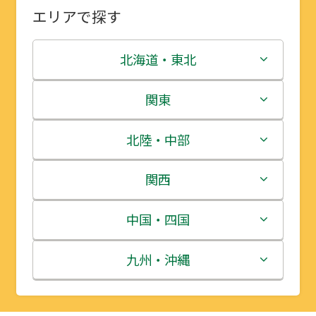
エリアで探す
北海道・東北
北海道
関東
青森県
茨城県
北陸・中部
岩手県
栃木県
新潟県
関西
宮城県
群馬県
富山県
三重県
中国・四国
秋田県
埼玉県
石川県
滋賀県
鳥取県
九州・沖縄
山形県
千葉県
福井県
京都府
島根県
福岡県