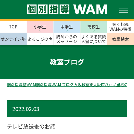
個別指導
TOP
小学生
中学生
高校生
WAMの特徴
講師からの
よくある質問
オンライン塾
よろこびの声
教室検索
メッセージ
入塾について
教室ブログ
個別指導塾WAM
個別指導WAM ブログ
大阪教室
東大阪市
八戸ノ里校のス
2022.02.03
テレビ放送後のお話