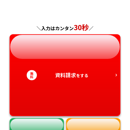
福島県
東京都
山梨県
大阪府
岡山県
佐賀県
神奈川県
長野県
兵庫県
広島県
長崎県
30秒
＼入力はカンタン
／
岐阜県
奈良県
山口県
熊本県
静岡県
和歌山県
徳島県
大分県
愛知県
香川県
宮崎県
無
資料請求
をする
料
愛媛県
鹿児島県
高知県
沖縄県